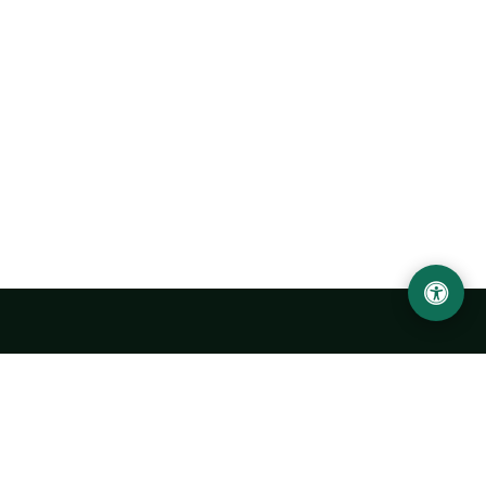
Ургенчский государственный университет
имени Абу Райхана Беруни
Адрес: 220100, Узбекистан, город Ургенч, улица Х. Олимжона,
14.