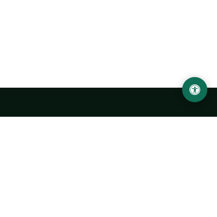
Ургенчский государственный университет
имени Абу Райхана Беруни
Адрес: 220100, Узбекистан, город Ургенч, улица Х. Олимжона,
14.
+998 62 224 6700
info@urdu.uz