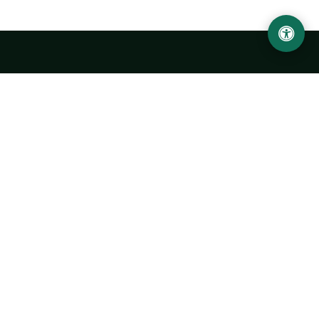
Ургенчский государственный университет
имени Абу Райхана Беруни
Адрес: 220100, Узбекистан, город Ургенч, улица Х. Олимжона,
14.
+998 62 224 6700
info@urdu.uz
Автобус 7, 13, 28
УНИВЕРСИТЕТ