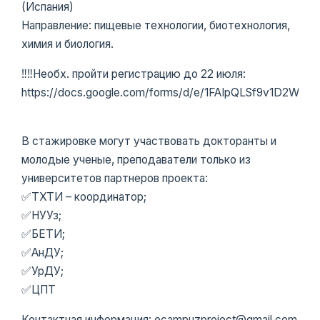
(Испания)
Направление: пищевые технологии, биотехнология,
химия и биология.
‼️‼️Необх. пройти регистрацию до 22 июля:
https://docs.google.com/forms/d/e/1FAIpQLSf9v1D2W
В стажировке могут участвовать докторанты и
молодые ученые, преподаватели только из
университетов партнеров проекта:
✅ТХТИ – координатор;
✅НУУз;
✅БЕТИ;
✅АнДУ;
✅УрДУ;
✅ЦПТ
Контактная информация: ecampuzproject@gmail.com