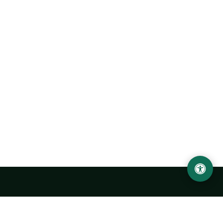
Ургенчский государственный университет
имени Абу Райхана Беруни