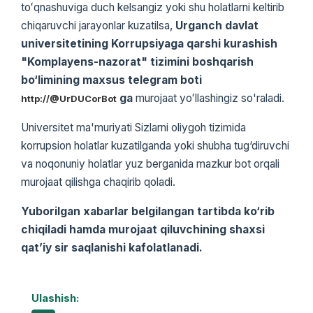
toʻqnashuviga duch kelsangiz yoki shu holatlarni keltirib
chiqaruvchi jarayonlar kuzatilsa,
Urganch davlat
universitetining Korrupsiyaga qarshi kurashish
"Komplayens-nazorat" tizimini boshqarish
bo‘limining maxsus telegram boti
ga
murojaat yoʻllashingiz so'raladi.
http://@UrDUCorBot
Universitet ma'muriyati Sizlarni oliygoh tizimida
korrupsion holatlar kuzatilganda yoki shubha tug‘diruvchi
va noqonuniy holatlar yuz berganida mazkur bot orqali
murojaat qilishga chaqirib qoladi.
Yuborilgan xabarlar belgilangan tartibda ko‘rib
chiqiladi hamda murojaat qiluvchining shaxsi
qat’iy sir saqlanishi kafolatlanadi.
Ulashish: