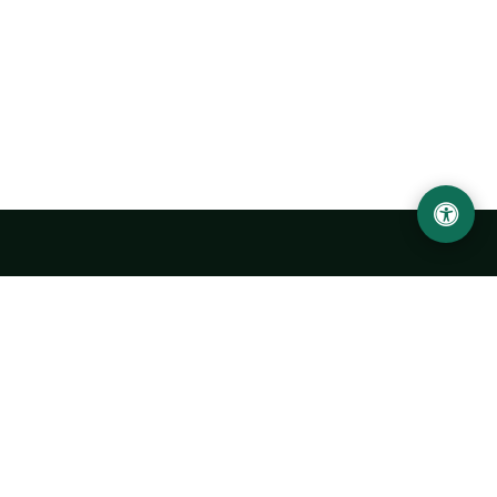
Ургенчский государственный университет
имени Абу Райхана Беруни
Адрес: 220100, Узбекистан, город Ургенч, улица Х. Олимжона,
14.
+998 62 224 6700
info@urdu.uz