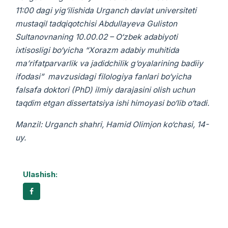
11
:00
dagi
yig‘ilishida
Urganch davlat universiteti
mustaqil tadqiqotchisi Abdullayeva Guliston
Sultanovnaning
10.00.02 – O‘zbek adabiyoti
ixtisosligi bo‘yicha
“Xorazm adabiy muhitida
ma’rifatparvarlik va jadidchilik g‘oyalarining badiiy
ifodasi”
mavzusidagi
filologiya fanlari bo‘yicha
falsafa doktori (PhD) ilmiy darajasini olish uchun
taqdim etgan
dissertatsiya ishi
himoyasi bo‘lib o‘tadi.
Manzil: Urganch shahri, Hamid Olimjon ko‘chasi, 14-
uy.
Ulashish: