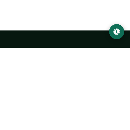
Ургенчский государственный университет
имени Абу Райхана Беруни
Адрес: 220100, Узбекистан, город Ургенч, улица Х. Олимжона,
14.
+998 62 224 6700
info@urdu.uz
Автобус 7, 13, 28