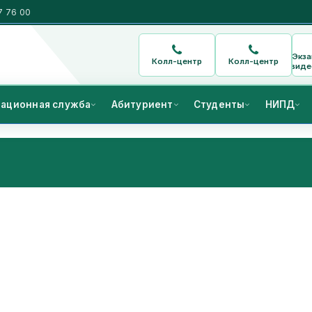
7 76 00
Экз
Колл-центр
Колл-центр
виде
ационная служба
Абитуриент
Студенты
НИПД