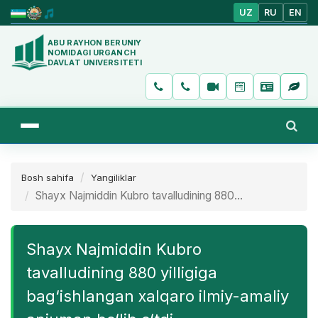
UZ
RU
EN
ABU RAYHON BERUNIY
NOMIDAGI URGANCH
DAVLAT UNIVERSITETI
Bosh sahifa
Yangiliklar
Shayx Najmiddin Kubro tavalludining 880...
Shayx Najmiddin Kubro
tavalludining 880 yilligiga
bag‘ishlangan xalqaro ilmiy-amaliy