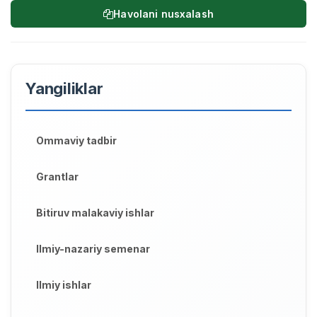
Havolani nusxalash
Yangiliklar
Ommaviy tadbir
Grantlar
Bitiruv malakaviy ishlar
Ilmiy-nazariy semenar
Ilmiy ishlar