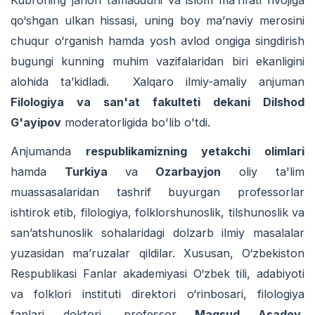
qo‘shgan ulkan hissasi, uning boy ma’naviy merosini
chuqur o‘rganish hamda yosh avlod ongiga singdirish
bugungi kunning muhim vazifalaridan biri ekanligini
alohida ta’kidladi. Xalqaro ilmiy-amaliy anjuman
Filologiya va san'at fakulteti dekani Dilshod
G'ayipov
moderatorligida bo'lib o'tdi.
Anjumanda
respublikamizning yetakchi olimlari
hamda
Turkiya
va
Ozarbayjon
oliy ta'lim
muassasalaridan tashrif buyurgan professorlar
ishtirok etib, filologiya, folklorshunoslik, tilshunoslik va
san’atshunoslik sohalaridagi dolzarb ilmiy masalalar
yuzasidan ma’ruzalar qildilar. Xususan, O‘zbekiston
Respublikasi Fanlar akademiyasi O‘zbek tili, adabiyoti
va folklori instituti direktori o‘rinbosari, filologiya
fanlari doktori, professor
Maqsud Asadov
,