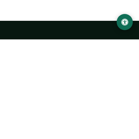
Abu Rayhon Beruniy nomidagi Urganch davlat
universiteti
O‘zbekiston, Urganch shahar, 220100, Hamid Olimjon ko‘chasi, 14-
uy
+998 62 224 6700
info@urdu.uz
Avtobus 7, 13, 28