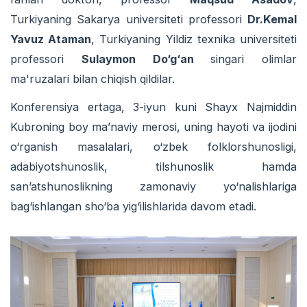
Turkiyaning Sakarya universiteti professori
Dr.Kemal
Yavuz Ataman
, Turkiyaning Yildiz texnika universiteti
professori
Sulaymon Do‘g‘an
singari olimlar
ma'ruzalari bilan chiqish qildilar.
Konferensiya ertaga, 3-iyun kuni Shayx Najmiddin
Kubroning boy ma’naviy merosi, uning hayoti va ijodini
o‘rganish masalalari, o‘zbek folklorshunosligi,
adabiyotshunoslik, tilshunoslik hamda
san’atshunoslikning zamonaviy yo‘nalishlariga
bag‘ishlangan sho‘ba yig‘ilishlarida davom etadi.