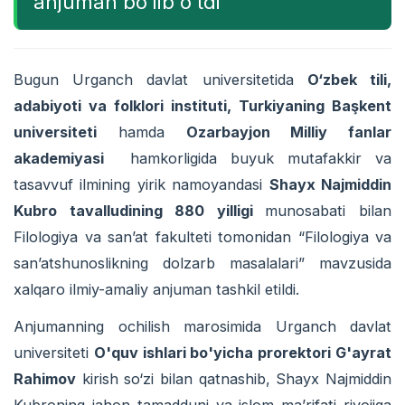
anjuman bo‘lib o‘tdi
Bugun Urganch davlat universitetida
O‘zbek tili,
adabiyoti va folklori instituti, Turkiyaning Başkent
universiteti
hamda
Ozarbayjon Milliy fanlar
akademiyasi
hamkorligida buyuk mutafakkir va
tasavvuf ilmining yirik namoyandasi
Shayx Najmiddin
Kubro tavalludining 880 yilligi
munosabati bilan
Filologiya va san’at fakulteti tomonidan “Filologiya va
san’atshunoslikning dolzarb masalalari” mavzusida
xalqaro ilmiy-amaliy anjuman tashkil etildi.
Anjumanning ochilish marosimida Urganch davlat
universiteti
O'quv ishlari bo'yicha prorektori G'ayrat
Rahimov
kirish so‘zi bilan qatnashib, Shayx Najmiddin
Kubroning jahon tamadduni va islom ma’rifati rivojiga