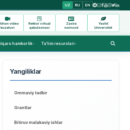
UZ
RU
EN
tihon video
Rektor virtual
Zaxira
Yashil
kuzatuvi
qabulxonasi
nomzod
Universitet
alqaro hamkorlik
Ta'lim resurslari
Yangiliklar
Ommaviy tadbir
Grantlar
Bitiruv malakaviy ishlar