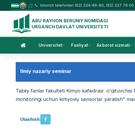
Ishonch telefonlari (62) 224-66-80, (62) 227 76 00
ABU RAYHON BERUNIY NOMIDAGI
URGANCH DAVLAT UNIVERSITETI
Universitet
Faoliyat
Axborot xizmati
Ilmiy nazariy seminar
Tabiiy fanlar fakulteti Kimyo kafedrasi o'qituvch
monitoringi uchun kimyoviy sensorlar yaratish" mavz
Ulashish: