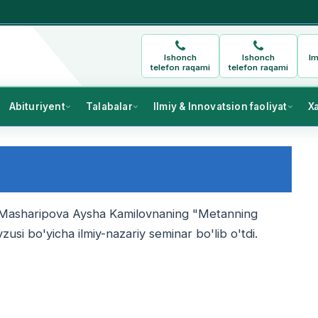
Ishonch
Ishonch
Im
telefon raqami
telefon raqami
Abituriyent
Talabalar
Ilmiy & Innovatsion faoliyat
X
isi Masharipova Aysha Kamilovnaning "Metanning
usi bo'yicha ilmiy-nazariy seminar bo'lib o'tdi.