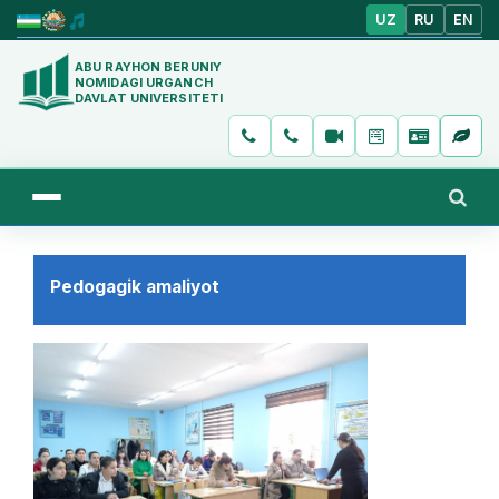
UZ
RU
EN
ABU RAYHON BERUNIY
NOMIDAGI URGANCH
DAVLAT UNIVERSITETI
Pedogagik amaliyot