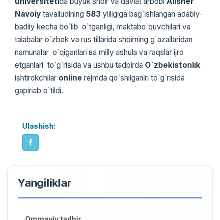
universiteti
da buyuk shoir va davlat arbobi
Alisher
Navoiy
tavalludining
583
yilligiga bag`ishlangan adabiy-
badiiy kecha bo`lib o`tganligi, mаktаbo`quvchilari va
talabalar o`zbek va rus tillarida shoirning g`azallaridan
namunalar o`qiganlari ва milly ashula va raqslar ijro
etganlari to`g`risida va ushbu tadbirda
O`zbekistonlik
ishtirokchilar
online
rejmda qo`shilganlri to`g`risida
gapiriab o`tildi.
Ulashish:
Yangiliklar
Ommaviy tadbir