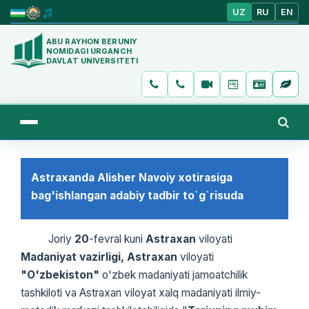
UZ
RU
EN
ABU RAYHON BERUNIY
NOMIDAGI URGANCH
DAVLAT UNIVERSITETI
Astraxanda Alisher Navoiy xotirasiga
bag'ishlangan adabiy tadbir to`g`risuda
Joriy
20
-fevral kuni
Astraxan
viloyati
Madaniyat vazirligi, Astraxan
viloyati
"O'zbekiston"
o'zbek madaniyati jamoatchilik
tashkiloti va Astraxan viloyat xalq madaniyati ilmiy-