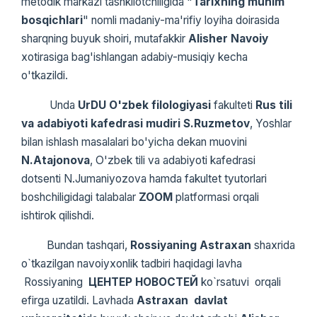
metodik markazi tashkilotchiligida "
Tarixning muhim
bosqichlari
" nomli madaniy-ma'rifiy loyiha doirasida
sharqning buyuk shoiri, mutafakkir
Alisher Navoiy
xotirasiga bag'ishlangan adabiy-musiqiy kecha
o'tkazildi.
Unda
UrDU O'zbek filologiyasi
fakulteti
Rus tili
va adabiyoti kafedrasi mudiri
S.Ruzmetov
, Yoshlar
bilan ishlash masalalari bo'yicha dekan muovini
N.Atajonova
, O'zbek tili va adabiyoti kafedrasi
dotsenti N.Jumaniyozova hamda fakultet tyutorlari
boshchiligidagi talabalar
ZOOM
platformasi orqali
ishtirok qilishdi.
Bundan tashqari,
Rossiyaning Astraxan
shaxrida
o`tkazilgan navoiyxonlik tadbiri haqidagi lavha
Rossiyaning
ЦЕНТЕР
НОВОСТЕЙ
ko`rsatuvi orqali
efirga uzatildi. Lavhada
Astraxan
davlat