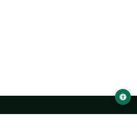
Abu Rayhon Beruniy nomidagi Urganch davlat
universiteti
O‘zbekiston, Urganch shahar, 220100, Hamid Olimjon ko‘chasi, 14-