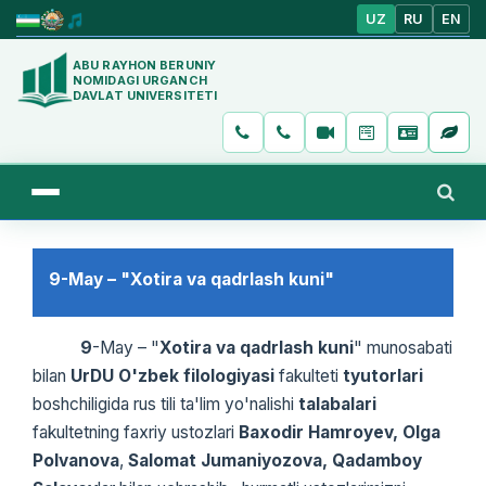
UZ
RU
EN
ABU RAYHON BERUNIY
NOMIDAGI URGANCH
DAVLAT UNIVERSITETI
9-May – "Xotira va qadrlash kuni"
9
-May – "
Xotira va qadrlash kuni
" munosabati
bilan
UrDU O'zbek filologiyasi
fakulteti
tyutorlari
boshchiligida rus tili ta'lim yo'nalishi
talabalari
fakultetning faxriy ustozlari
Baxodir Hamroyev,
Olga
Polvanova
,
Salomat Jumaniyozova,
Qadamboy