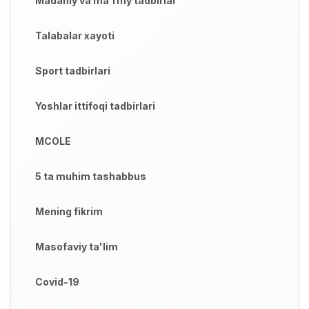
Madaniy va ma'rifiy tadbirlar
Talabalar xayoti
Sport tadbirlari
Yoshlar ittifoqi tadbirlari
MCOLE
5 ta muhim tashabbus
Mening fikrim
Masofaviy ta'lim
Covid-19