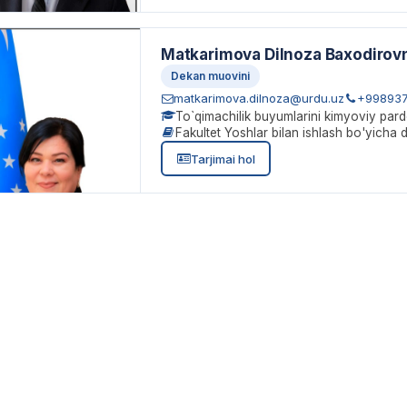
Matkarimova Dilnoza Baxodirov
Dekan muovini
matkarimova.dilnoza@urdu.uz
+998937
To`qimachilik buyumlarini kimyoviy par
Fakultet Yoshlar bilan ishlash bo'yicha 
Tarjimai hol