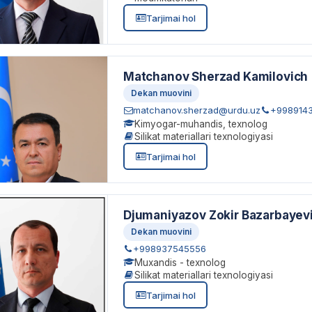
Tarjimai hol
Matchanov Sherzad Kamilovich
Dekan muovini
matchanov.sherzad@urdu.uz
+998914
Kimyogar-muhandis, texnolog
Silikat materiallari texnologiyasi
Tarjimai hol
Djumaniyazov Zokir Bazarbayev
Dekan muovini
+998937545556
Muxandis - texnolog
Silikat materiallari texnologiyasi
Tarjimai hol