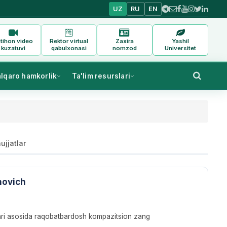
UZ
RU
EN
tihon video
Rektor virtual
Zaxira
Yashil
kuzatuvi
qabulxonasi
nomzod
Universitet
alqaro hamkorlik
Ta'lim resurslari
ujjatlar
novich
lari asosida raqobatbardosh kompazitsion zang