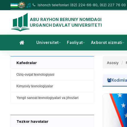
Ishonch telefonlari (62) 224-66-80, (62) 227 76 00
ABU RAYHON BERUNIY NOMIDAGI
URGANCH DAVLAT UNIVERSITETI
Universitet
Faoliyat
Axborot xizmati
Kafedralar
Asosiy
Oziq-ovqat texnologiyasi
Xodimla
Kimyoviy texnologiyalar
Yengil sanoat texnologiyalari va jihozlari
Tezkor havolalar