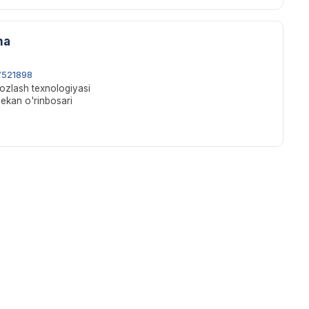
na
521898
dozlash texnologiyasi
dekan o'rinbosari