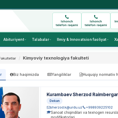
Ishonch
Ishonch
Im
telefon raqami
telefon raqami
Abituriyent
Talabalar
Ilmiy & Innovatsion faoliyat
X
Kimyoviy texnologiya fakulteti
Fakultetlar
r
Biz haqimizda
Yangiliklar
Huquqiy normativ h
Kurambaev Sherzod Raimberga
Dekan
sherzod.k@urdu.uz
+998939225102
Sanoat chiqindilari va texnogen resurs
modifikatorlari