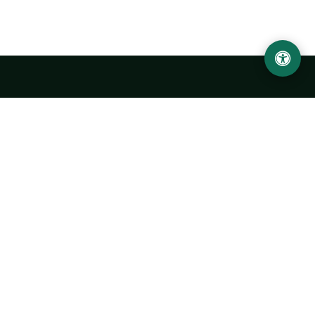
Ургенчский государственный университет
имени Абу Райхана Беруни
Адрес: 220100, Узбекистан, город Ургенч, улица Х. Олимжона,
14.
+998 62 224 6700
info@urdu.uz
Автобус 7, 13, 28