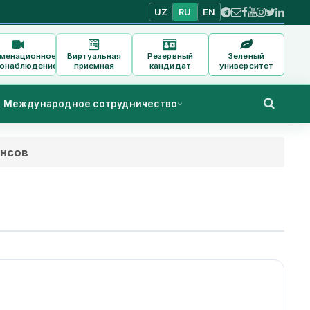
UZ
RU
EN
аменационное
Виртуальная
Резервный
Зеленый
онаблюдение
приемная
кандидат
университет
Международное сотрудничество
ансов
ч