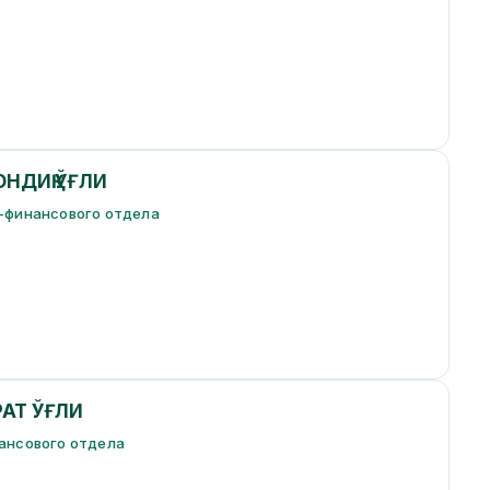
ОНДИҚ ЎҒЛИ
-финансового отдела
РАТ ЎҒЛИ
ансового отдела