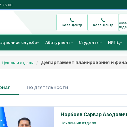
7 76 00
Экз
Колл-центр
Колл-центр
виде
ационная служба
Абитуриент
Студенты
НИПД
Департамент планирования и фин
Центры и отделы
ОНАЛ
О ДЕЯТЕЛЬНОСТИ
Норбоев Сарвар Азодови
Начальник отдела