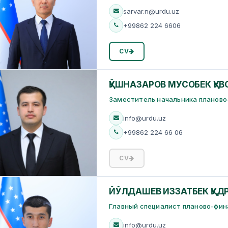
sarvar.n@urdu.uz
+99862 224 6606
CV
ҚЎШНАЗАРОВ МУСОБEК ҚУВ
Заместитель начальника планово
info@urdu.uz
+99862 224 66 06
CV
ЙЎЛДАШEВ ИЗЗАТБEК ҚУД
Главный специалист планово-фин
info@urdu.uz