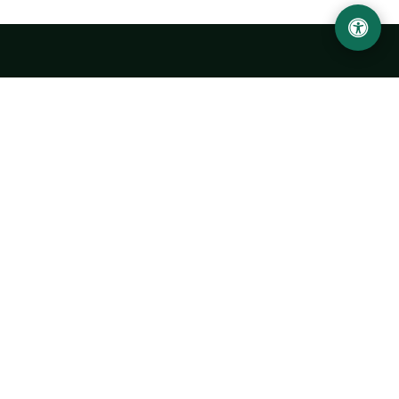
Ургенчский государственный университет
имени Абу Райхана Беруни
Адрес: 220100, Узбекистан, город Ургенч, улица Х. Олимжона,
14.
+998 62 224 6700
info@urdu.uz
Автобус 7, 13, 28
УНИВЕРСИТЕТ