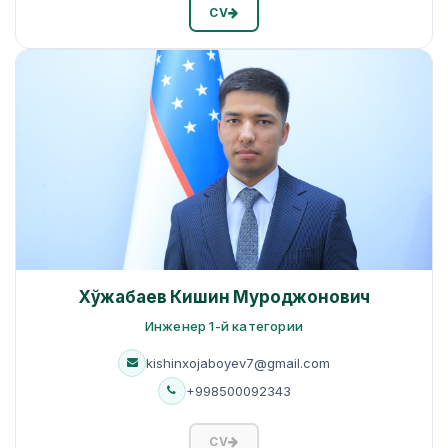
CV
Хўжабаев Кишин Муроджонович
Инженер 1-й категории
kishinxojaboyev7@gmail.com
+998500092343
CV