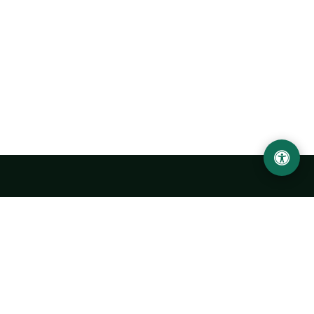
Ургенчский государственный университет
имени Абу Райхана Беруни
Адрес: 220100, Узбекистан, город Ургенч, улица Х. Олимжона,
14.
+998 62 224 6700