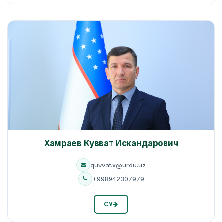
Хамраев Кувват Искандарович
quvvat.x@urdu.uz
+998942307979
CV