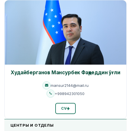
Худайберганов Мансурбек Фаҳреддин ўғли
mansur2144@mail.ru
+998942301050
CV
ЦЕНТРЫ И ОТДЕЛЫ