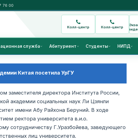
7 76 00
Экз
Колл-центр
Колл-центр
виде
ационная служба
Абитуриент
Студенты
НИПД
демии Китая посетила УрГУ
вом заместителя директора Института России,
кой академии социальных наук Ли Цзянли
ситет имени Абу Райхона Беруний. В ходе
тием ректора университета в.и.о.
ому сотрудничеству Г.Уразбойева, заведующего
тственных лиц университета.