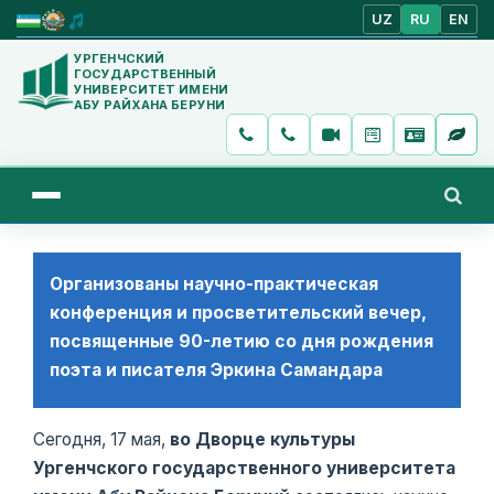
UZ
RU
EN
УРГЕНЧСКИЙ
ГОСУДАРСТВЕННЫЙ
УНИВЕРСИТЕТ ИМЕНИ
АБУ РАЙХАНА БЕРУНИ
Организованы научно-практическая
конференция и просветительский вечер,
посвященные 90-летию со дня рождения
поэта и писателя Эркина Самандара
Сегодня, 17 мая,
во Дворце культуры
Ургенчского государственного университета