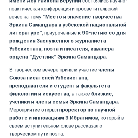
имени Абу Райхона Беруний
состоялись научно-
практическая конференция и просветительский
вечер на тему
“Место и значение творчества
Эркина Самандара в узбекской национальной
литературе”
, приуроченные
к 90-летию со дня
рождения Заслуженного журналиста
Узбекистана, поэта и писателя, кавалера
ордена “Дустлик” Эркина Самандара.
В творческом вечере приняли участие
члены
Союза писателей Узбекистана,
преподаватели и студенты факультета
филологии и искусства,
а также
близкие,
ученики и члены семьи Эркина Самандара.
Мероприятие открыл
проректор по научной
работе и инновациям З.Ибрагимов,
который в
своём вступительном слове рассказал о
творческом пути поэта.