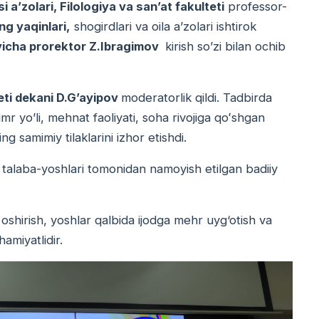
a’zolari, Filologiya va san’at fakulteti
professor-
g yaqinlari,
shogirdlari va oila aʼzolari ishtirok
'yicha prorektor Z.Ibragimov
kirish so’zi bilan ochib
.
teti dekani D.G’ayipov
moderatorlik qildi. Tadbirda
 yo’li, mehnat faoliyati, soha rivojiga qoʻshgan
ing samimiy tilaklarini izhor etishdi.
talaba-yoshlari tomonidan namoyish etilgan badiiy
oshirish, yoshlar qalbida ijodga mehr uyg‘otish va
amiyatlidir.