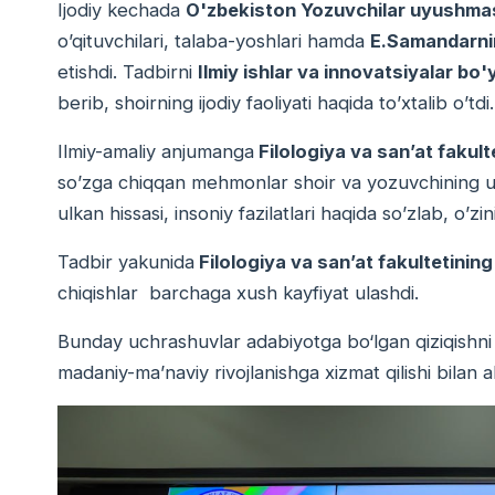
Ijodiy kechada
O'zbekiston Yozuvchilar uyushmasi 
o’qituvchilari, talaba-yoshlari hamda
E.Samandarnin
etishdi. Tadbirni
Ilmiy ishlar va innovatsiyalar bo
berib, shoirning ijodiy faoliyati haqida to’xtalib o’tdi
Ilmiy-amaliy anjumanga
Filologiya va san’at fakul
so’zga chiqqan mehmonlar shoir va yozuvchining umr
ulkan hissasi, insoniy fazilatlari haqida so’zlab, o’zin
Tadbir yakunida
Filologiya va san’at fakultetining
chiqishlar barchaga xush kayfiyat ulashdi.
Bunday uchrashuvlar adabiyotga bo‘lgan qiziqishni 
madaniy-ma’naviy rivojlanishga xizmat qilishi bilan ah