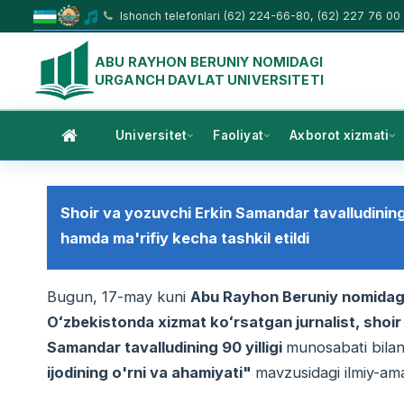
Ishonch telefonlari (62) 224-66-80, (62) 227 76 00
ABU RAYHON BERUNIY NOMIDAGI
URGANCH DAVLAT UNIVERSITETI
Universitet
Faoliyat
Axborot xizmati
Shoir va yozuvchi Erkin Samandar tavalludining 
hamda ma'rifiy kecha tashkil etildi
Bugun, 17-may kuni
Abu Rayhon Beruniy nomidagi
Oʻzbekistonda xizmat koʻrsatgan jurnalist, shoir 
Samandar tavalludining 90 yilligi
munosabati bila
ijodining o'rni va ahamiyati"
mavzusidagi ilmiy-ama