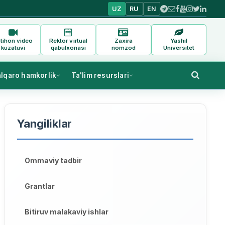
UZ
RU
EN
tihon video
Rektor virtual
Zaxira
Yashil
kuzatuvi
qabulxonasi
nomzod
Universitet
alqaro hamkorlik
Ta'lim resurslari
Yangiliklar
Ommaviy tadbir
Grantlar
Bitiruv malakaviy ishlar