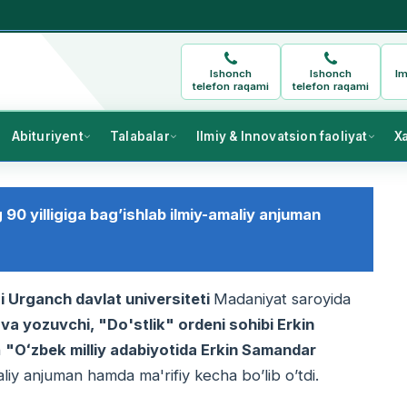
Ishonch
Ishonch
Im
telefon raqami
telefon raqami
Abituriyent
Talabalar
Ilmiy & Innovatsion faoliyat
X
90 yilligiga bag’ishlab ilmiy-amaliy anjuman
 Urganch davlat universiteti
Madaniyat saroyida
va yozuvchi, "Do'stlik" ordeni sohibi Erkin
n
"Oʻzbek milliy adabiyotida Erkin Samandar
liy anjuman hamda ma'rifiy kecha bo’lib o’tdi.