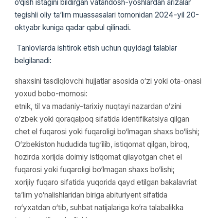
o‘qish istagini bildirgan vatandosh-yoshlardan arizalar
tegishli oliy ta’lim muassasalari tomonidan 2024-yil 20-
oktyabr kuniga qadar qabul qilinadi.
Tanlovlarda ishtirok etish uchun quyidagi talablar
belgilanadi:
shaxsini tasdiqlovchi hujjatlar asosida o‘zi yoki ota-onasi
yoxud bobo-­momosi:
etnik, til va madaniy-tarixiy nuqtayi nazardan o‘zini
o‘zbek yoki qoraqalpoq sifatida identifikatsiya qilgan
chet el fuqarosi yoki fuqaroligi bo‘lmagan shaxs bo‘lishi;
O‘zbekiston hududida tug‘ilib, istiqomat qilgan, biroq,
hozirda xorijda doimiy istiqomat qilayotgan chet el
fuqarosi yoki fuqaroligi bo‘lmagan shaxs bo‘lishi;
xorijiy fuqaro sifatida yuqorida qayd etilgan bakalavriat
ta’lim yo‘nalishlaridan biriga abituriyent sifatida
ro‘yxatdan o‘tib, suhbat natijalariga ko‘ra talabalikka