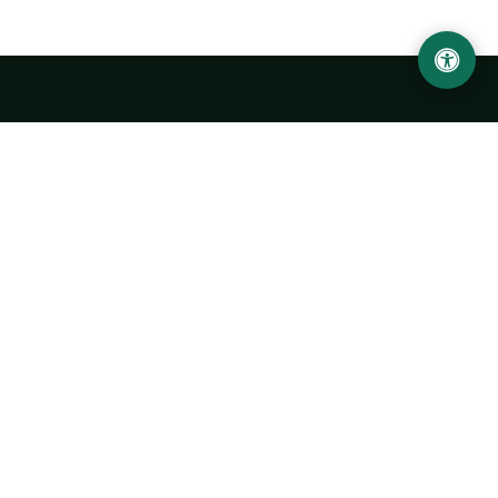
Ургенчский государственный университет
имени Абу Райхана Беруни
Адрес: 220100, Узбекистан, город Ургенч, улица Х. Олимжона,
14.
+998 62 224 6700
info@urdu.uz
Автобус 7, 13, 28
УНИВЕРСИТЕТ