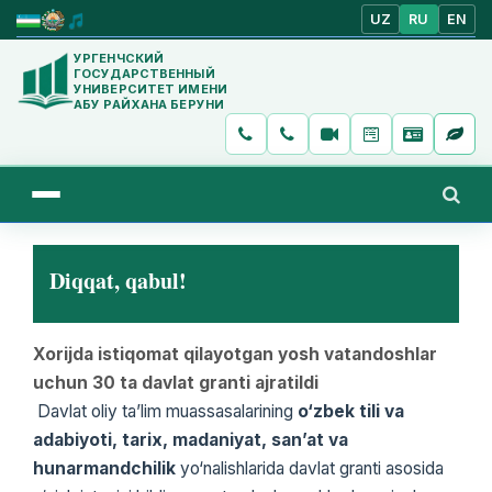
UZ
RU
EN
УРГЕНЧСКИЙ
ГОСУДАРСТВЕННЫЙ
УНИВЕРСИТЕТ ИМЕНИ
АБУ РАЙХАНА БЕРУНИ
Diqqat, qabul!
Xorijda istiqomat qilayotgan yosh vatandoshlar
uchun 30 ta davlat granti ajratildi
Davlat oliy ta’lim muassasalarining
o‘zbek tili va
adabiyoti, tarix, madaniyat, san’at va
hunarmandchilik
yo‘nalishlarida davlat granti asosida