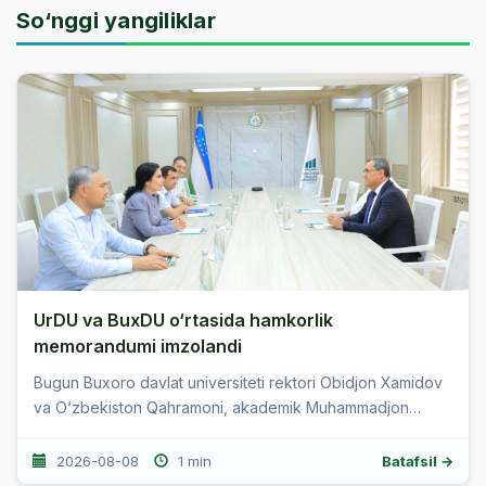
So‘nggi yangiliklar
UrDU va BuxDU o‘rtasida hamkorlik
memorandumi imzolandi
Bugun Buxoro davlat universiteti rektori Obidjon Xamidov
va O‘zbekiston Qahramoni, akademik Muhammadjon
Axmedovlar Abu Rayhon Beruniy nomidagi Urganch davlat
universitetiga tashrif buyurdilar. ...
2026-08-08
1 min
Batafsil →