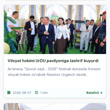
Viloyat hokimi UrDU pavilyoniga tashrif buyurdi
Anʼanaviy “Qovun sayli - 2026” festivali doirasida Xorazm
viloyati hokimi Jo‘rabek Raximov Urganch davlat
universiteti pavilyoniga tashrif buyurdi. Tashrif davomida
universitet re...
2026-08-07
1 min
Batafsil →