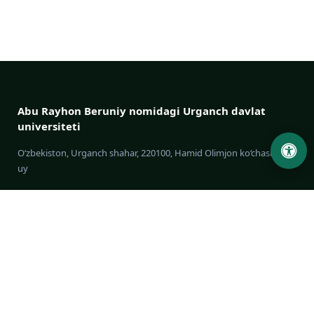
Abu Rayhon Beruniy nomidagi Urganch davlat
universiteti
O‘zbekiston, Urganch shahar, 220100, Hamid Olimjon ko‘chasi, 14-
uy
+998 62 224 6700
info@urdu.uz
Avtobus 7, 13, 28