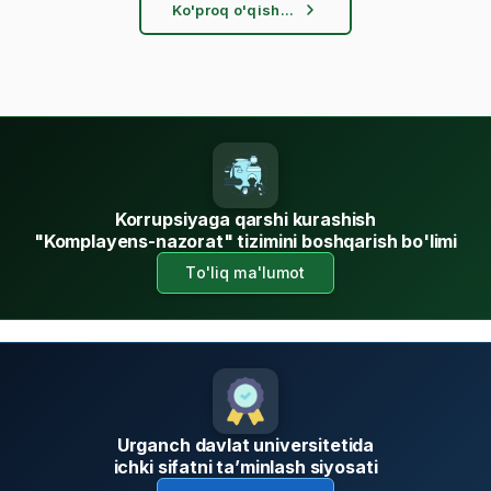
Ko'proq o'qish...
E'LON
22
11.00
JUL
E'LON
22
11.00
JUL
Diqqat elon!
09
Korrupsiyaga qarshi kurashish
11:00
JUL
"Komplayens-nazorat" tizimini boshqarish bo'limi
To'liq ma'lumot
BIOTEXNOLOGIYA SOHASIDA TA’LIM VA O‘QITISH SIFATINI
07
TAKOMILLASHTIRISH ...
JUL
08:00
Urganch davlat universitetida
ichki sifatni ta’minlash siyosati