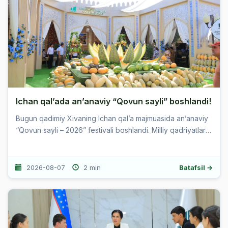
Ichan qal’ada an’anaviy “Qovun sayli” boshlandi!
Bugun qadimiy Xivaning Ichan qal’a majmuasida an’anaviy
“Qovun sayli – 2026” festivali boshlandi. Milliy qadriyatlar,
qadimiy an’analar va zamonaviy yondashuvlarni ...
2026-08-07
2 min
Batafsil →