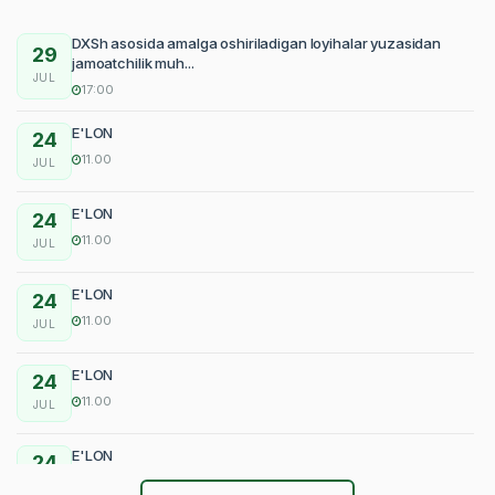
DXSh asosida amalga oshiriladigan loyihalar yuzasidan
29
jamoatchilik muh...
JUL
17:00
E'LON
24
11.00
JUL
E'LON
24
11.00
JUL
E'LON
24
11.00
JUL
E'LON
24
11.00
JUL
E'LON
24
11.00
JUL