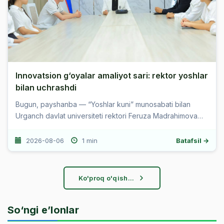
Innovatsion g‘oyalar amaliyot sari: rektor yoshlar
bilan uchrashdi
Bugun, payshanba — “Yoshlar kuni” munosabati bilan
Urganch davlat universiteti rektori Feruza Madrahimova
universitetning bir guruh faol va tashabbuskor talaba-
yoshlari bilan uchrash...
2026-08-06
1 min
Batafsil →
Ko'proq o'qish...
So‘ngi e’lonlar