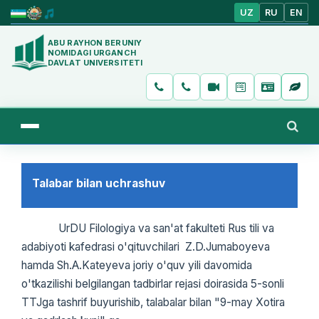
UZ
RU
EN
ABU RAYHON BERUNIY
NOMIDAGI URGANCH
DAVLAT UNIVERSITETI
Talabar bilan uchrashuv
UrDU Filologiya va san'at fakulteti Rus tili va
adabiyoti kafedrasi o'qituvchilari Z.D.Jumaboyeva
hamda Sh.A.Kateyeva joriy o'quv yili davomida
o'tkazilishi belgilangan tadbirlar rejasi doirasida 5-sonli
TTJga tashrif buyurishib, talabalar bilan "9-may Xotira