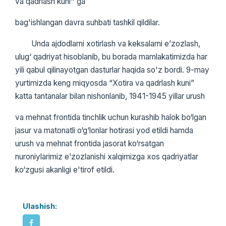
va qadrlash kuni" ga
bag'ishlangan davra suhbati tashkil qildilar.
Unda ajdodlarni xotirlash va keksalarni e’zozlash,
ulug‘ qadriyat hisoblanib, bu borada mamlakatimizda har
yili qabul qilinayotgan dasturlar haqida so'z bordi. 9-may
yurtimizda keng miqyosda “Xotira va qadrlash kuni”
katta tantanalar bilan nishonlanib, 1941-1945 yillar urush
va mehnat frontida tinchlik uchun kurashib halok bo‘lgan
jasur va matonatli o‘g‘lonlar hotirasi yod etildi hamda
urush va mehnat frontida jasorat ko‘rsatgan
nuroniylarimiz e’zozlanishi xalqimizga xos qadriyatlar
ko‘zgusi akanligi e'tirof etildi.
Ulashish: