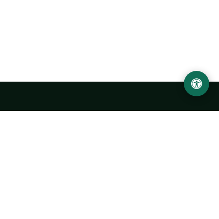
Ургенчский государственный университет
имени Абу Райхана Беруни
Адрес: 220100, Узбекистан, город Ургенч, улица Х. Олимжона,
14.
+998 62 224 6700
info@urdu.uz
Автобус 7, 13, 28