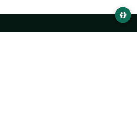
Ургенчский государственный университет
имени Абу Райхана Беруни
Адрес: 220100, Узбекистан, город Ургенч, улица Х. Олимжона,
14.
+998 62 224 6700
info@urdu.uz
Автобус 7, 13, 28
УНИВЕРСИТЕТ