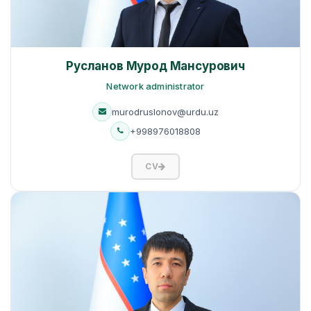
Русланов Мурод Мансурович
Network administrator
murodruslonov@urdu.uz
+998976018808
CV