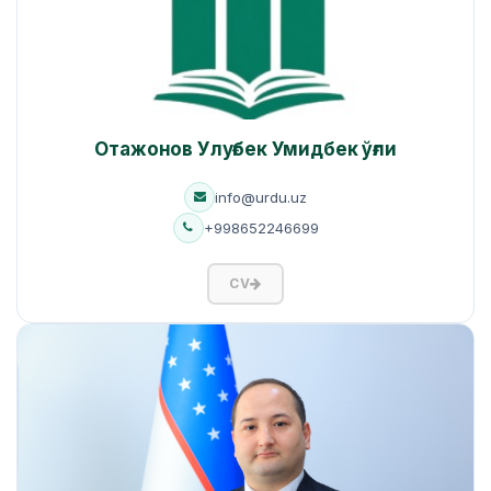
Отажонов Улуғбек Умидбек ўғли
info@urdu.uz
+998652246699
CV