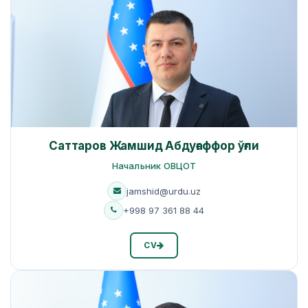
Саттаров Жамшид Абдуғаффор ўғли
Начальник ОВЦОТ
jamshid@urdu.uz
+998 97 361 88 44
CV