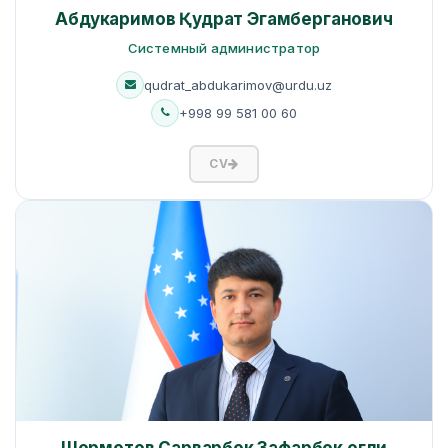
Абдукаримов Қудрат Эгамберганович
Системный администратор
qudrat_abdukarimov@urdu.uz
+998 99 581 00 60
CV
Шерметов Сарварбек Зафарбек огли