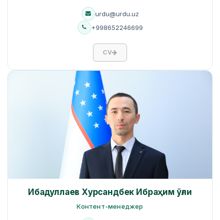
urdu@urdu.uz
+998652246699
CV
Ибадуллаев Хурсандбек Ибраҳим ўғли
Контент-менеджер