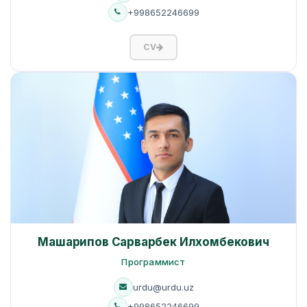
+998652246699
CV
Машарипов Сарварбек Илхомбекович
Программист
urdu@urdu.uz
+998652246699