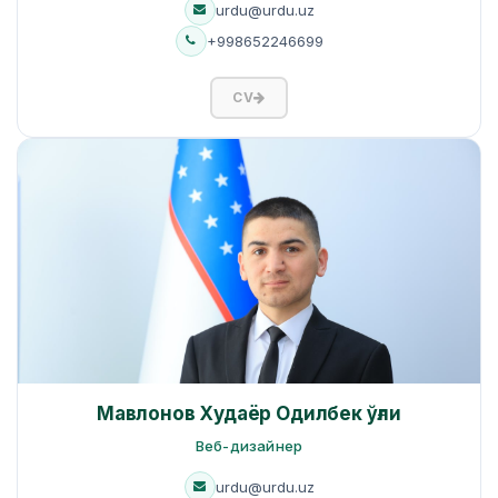
urdu@urdu.uz
+998652246699
CV
Мавлонов Худаёр Одилбек ўғли
Веб-дизайнер
urdu@urdu.uz