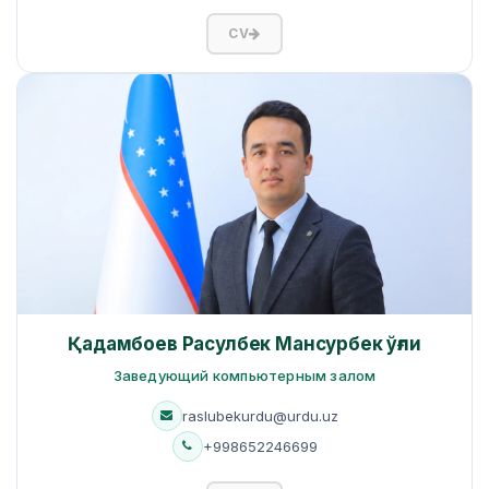
CV
Қадамбоев Расулбек Мансурбек ўғли
Заведующий компьютерным залом
raslubekurdu@urdu.uz
+998652246699