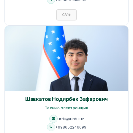
CV
Шавкатов Нодирбек Зафарович
Техник-электронщик
urdu@urdu.uz
+998652246699