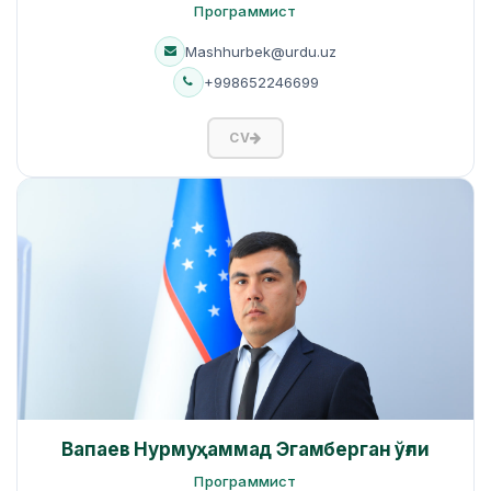
Программист
Mashhurbek@urdu.uz
+998652246699
CV
Вапаев Нурмуҳаммад Эгамберган ўғли
Программист