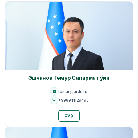
Эшчанов Темур Сапармат ўғли
temur@urdu.uz
+998941129495
CV