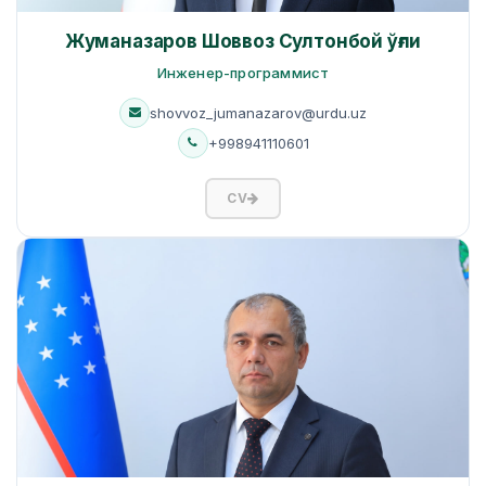
Жуманазаров Шоввоз Султонбой ўғли
Инженер-программист
shovvoz_jumanazarov@urdu.uz
+998941110601
CV