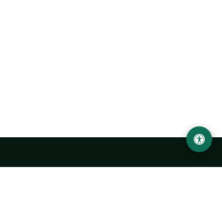
Ургенчский государственный университет
имени Абу Райхана Беруни
Адрес: 220100, Узбекистан, город Ургенч, улица Х. Олимжона,
14.