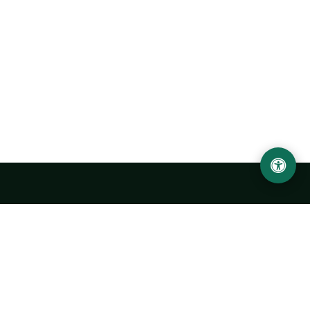
Abu Rayhon Beruniy nomidagi Urganch davlat
universiteti
O‘zbekiston, Urganch shahar, 220100, Hamid Olimjon ko‘chasi, 14-
uy
+998 62 224 6700