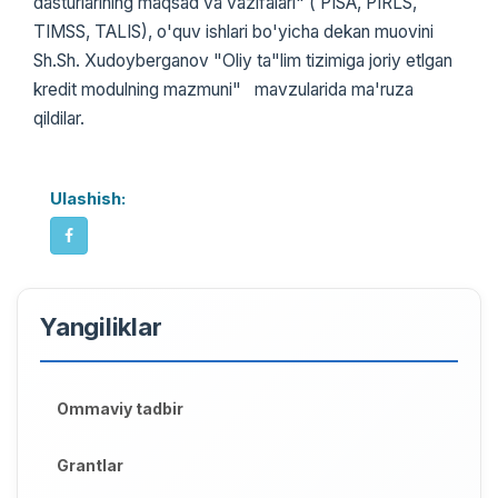
dasturlarining maqsad va vazifalari" ( PISA, PIRLS,
TIMSS, TALIS), o'quv ishlari bo'yicha dekan muovini
Sh.Sh. Xudoyberganov "Oliy ta"lim tizimiga joriy etlgan
kredit modulning mazmuni" mavzularida ma'ruza
qildilar.
Ulashish:
Yangiliklar
Ommaviy tadbir
Grantlar