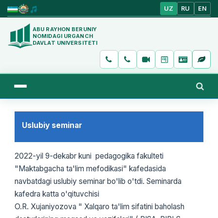
UZ
RU
EN
ABU RAYHON BERUNIY
NOMIDAGI URGANCH
DAVLAT UNIVERSITETI
Uslubiy seminar
2022-yil 9-dekabr kuni pedagogika fakulteti
"Maktabgacha ta'lim mefodikasi" kafedasida
navbatdagi uslubiy seminar bo'lib o'tdi. Seminarda
kafedra katta o'qituvchisi
O.R. Xujaniyozova " Xalqaro ta'lim sifatini baholash