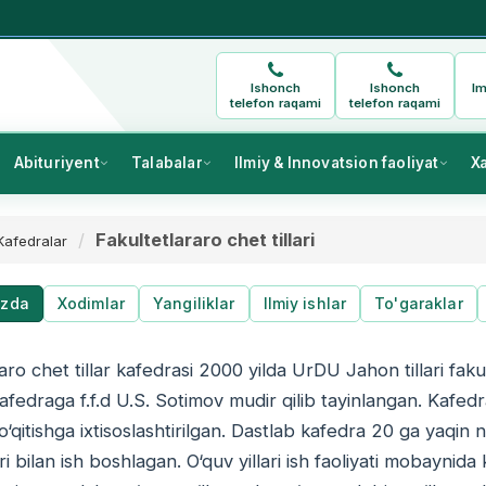
Ishonch
Ishonch
Im
telefon raqami
telefon raqami
Abituriyent
Talabalar
Ilmiy & Innovatsion faoliyat
X
Fakultetlararo chet tillari
Kafedralar
izda
Xodimlar
Yangiliklar
Ilmiy ishlar
To'garaklar
aro chet tillar kafedrasi 2000 yilda UrDU Jahon tillari fakult
afedraga f.f.d U.S. Sotimov mudir qilib tayinlangan. Kafedr
i o‘qitishga ixtisoslashtirilgan. Dastlab kafedra 20 ga yaqin 
ari bilan ish boshlagan. O‘quv yillari ish faoliyati mobaynida 