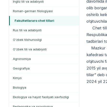
davomida il
Ingliz tili va adabiyoti
olib borgan
Roman-german filologiyasi
oshirib kel
Fakultetlararo chet tillari
o‘qituvchil
Chet tilla
Rus tili va adabiyoti
Respublikas
O'zbek tilshunosligi
tadbirlari t
Mazkur qaro
O'zbek tili va adabiyoti
kafedrasi t
Agronomiya
o‘qituvchi 
2015 yil av
Geografiya
tillar” deb
Kimyo
2024 yil 2
Biologiya
Ekologiya va hayot faoliyati xavfsizligi
Pedagogika va psixologiya