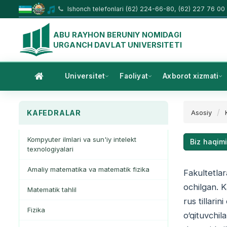
Ishonch telefonlari (62) 224-66-80, (62) 227 76 00
ABU RAYHON BERUNIY NOMIDAGI
URGANCH DAVLAT UNIVERSITETI
Universitet
Faoliyat
Axborot xizmati
KAFEDRALAR
Asosiy
Kompyuter ilmlari va sun'iy intelekt
Biz haqim
texnologiyalari
Amaliy matematika va matematik fizika
Fakultetlar
ochilgan. K
Matematik tahlil
rus tillarin
Fizika
o‘qituvchil