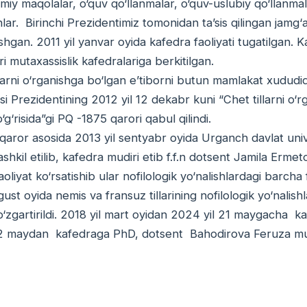
miy maqolalar, o‘quv qo‘llanmalar, o‘quv-uslubiy qo‘llanmala
lar. Birinchi Prezidentimiz tomonidan ta’sis qilingan jamg‘ar
ishgan. 2011 yil yanvar oyida kafedra faoliyati tugatilgan. 
ari mutaxassislik kafedralariga berkitilgan.
rni o‘rganishga bo‘lgan e’tiborni butun mamlakat xududida
i Prezidentining 2012 yil 12 dekabr kuni “Chet tillarni o‘rg
o‘g‘risida”gi PQ -1875 qarori qabul qilindi.
r asosida 2013 yil sentyabr oyida Urganch davlat universite
ashkil etilib, kafedra mudiri etib f.f.n dotsent Jamila Erm
faoliyat ko‘rsatishib ular nofilologik yo‘nalishlardagi barch
gust oyida nemis va fransuz tillarining nofilologik yo‘nalish
 o‘zgartirildi. 2018 yil mart oyidan 2024 yil 21 maygacha
2 maydan kafedraga PhD, dotsent Bahodirova Feruza mudir