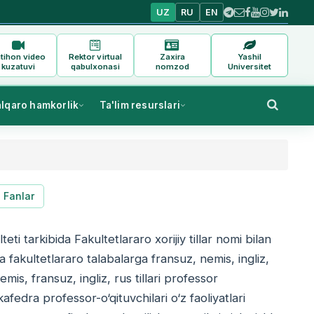
UZ
RU
EN
tihon video
Rektor virtual
Zaxira
Yashil
kuzatuvi
qabulxonasi
nomzod
Universitet
alqaro hamkorlik
Ta'lim resurslari
Fanlar
eti tarkibida Fakultetlararo xorijiy tillar nomi bilan
a fakultetlararo talabalarga fransuz, nemis, ingliz,
nemis, fransuz, ingliz, rus tillari professor
kafedra professor-o‘qituvchilari o‘z faoliyatlari