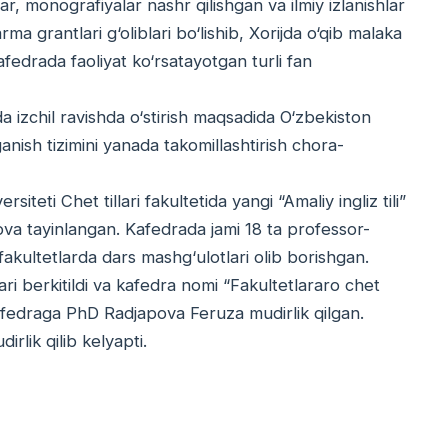
r, monografiyalar nashr qilishgan va ilmiy izlanishlar
ma grantlari g‘oliblari bo‘lishib, Xorijda o‘qib malaka
Kafedrada faoliyat ko‘rsatayotgan turli fan
 izchil ravishda o‘stirish maqsadida O‘zbekiston
anish tizimini yanada takomillashtirish chora-
ti Chet tillari fakultetida yangi “Amaliy ingliz tili”
etova tayinlangan. Kafedrada jami 18 ta professor-
a fakultetlarda dars mashg‘ulotlari olib borishgan.
lari berkitildi va kafedra nomi “Fakultetlararo chet
 kafedraga PhD Radjapova Feruza mudirlik qilgan.
lik qilib kelyapti.