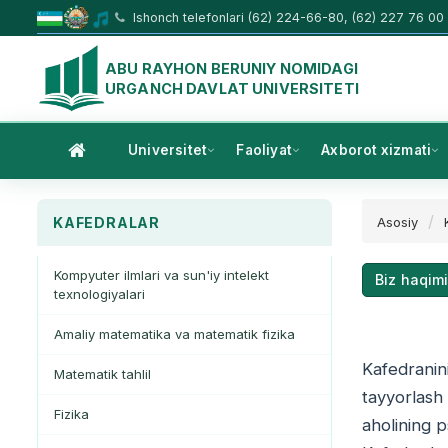
Ishonch telefonlari (62) 224-66-80, (62) 227 76 00
ABU RAYHON BERUNIY NOMIDAGI
URGANCH DAVLAT UNIVERSITETI
Universitet
Faoliyat
Axborot xizmati
KAFEDRALAR
Asosiy
Kompyuter ilmlari va sun'iy intelekt
Biz haqim
texnologiyalari
Amaliy matematika va matematik fizika
Kafedranini
Matematik tahlil
tayyorlash 
Fizika
aholining p