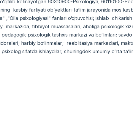
‘qitilib kelinayotgan 60310900-Psixologiya, 60110100-Peda
ning kasbiy farliyati ob’yektlari-ta’lim jarayonida mos kas
a" ,"Oila psixologiyasi" fanlari o‘qituvchisi; ishlab chikari
iy markazida; tibbiyot muassasalari; aholiga psixologik xiz
pedagogik-psixologik tashxis markazi va bo‘limlari; savdo
r idoralari; harbiy bo‘linmalar; reablitasiya markazlari, m
 psixolog sifatda ishlaydilar, shuningdek umumiy o‘rta ta’l