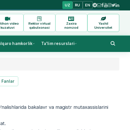
UZ
RU
EN
tihon video
Rektor virtual
Zaxira
Yashil
kuzatuvi
qabulxonasi
nomzod
Universitet
alqaro hamkorlik
Ta'lim resurslari
Fanlar
nalishlarida bakalavr va magistr mutaxassislarini
at.