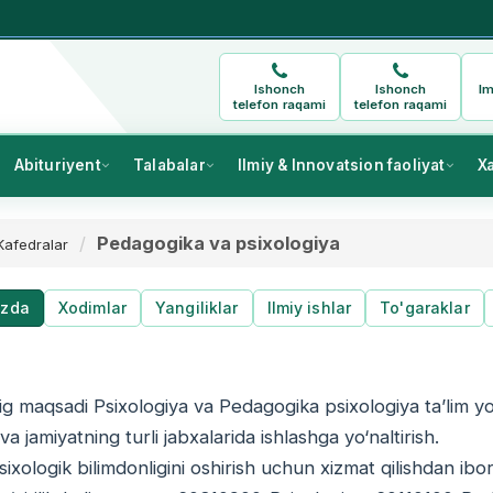
Ishonch
Ishonch
Im
telefon raqami
telefon raqami
Abituriyent
Talabalar
Ilmiy & Innovatsion faoliyat
X
Pedagogika va psixologiya
Kafedralar
izda
Xodimlar
Yangiliklar
Ilmiy ishlar
To'garaklar
g maqsadi Psixologiya va Pedagogika psixologiya ta’lim yo‘
va jamiyatning turli jabxalarida ishlashga yo‘naltirish.
sixologik bilimdonligini oshirish uchun xizmat qilishdan ibor