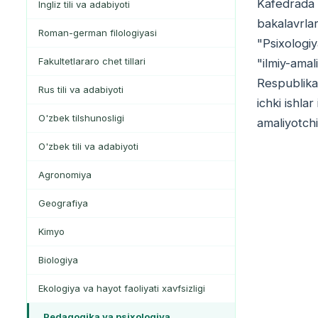
Kafedrada o
Ingliz tili va adabiyoti
bakalavrlar
Roman-german filologiyasi
"Psixologiy
Fakultetlararo chet tillari
"ilmiy-amal
Respublika 
Rus tili va adabiyoti
ichki ishla
O'zbek tilshunosligi
amaliyotchi
O'zbek tili va adabiyoti
Agronomiya
Geografiya
Kimyo
Biologiya
Ekologiya va hayot faoliyati xavfsizligi
Pedagogika va psixologiya