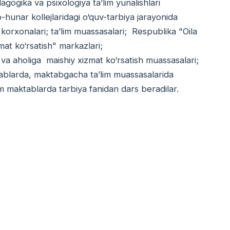
gogika va psixologiya ta’lim yunalishlari
b-hunar kollejlaridagi o‘quv-tarbiya jarayonida
sh korxonalari; ta’lim muassasalari; Respublika "Oila
mat ko‘rsatish" markazlari;
 va aholiga maishiy xizmat ko‘rsatish muassasalari;
aktablarda, maktabgacha ta’lim muassasalarida
im maktablarda tarbiya fanidan dars beradilar.