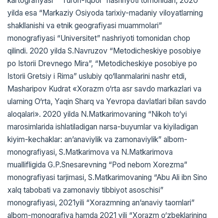
kartografiyasi” “Turon-Iqbol” nashriyoti tomonidan, 2020
yilda esa “Markaziy Osiyoda tarixiy-madaniy viloyatlarning
shakllanishi va etnik geografiyasi muammolari”
monografiyasi “Universitet” nashriyoti tomonidan chop
qilindi. 2020 yilda S.Navruzov “Metodicheskiye posobiye
po Istorii Drevnego Mira”, “Metodicheskiye posobiye po
Istorii Gretsiy i Rima” uslubiy qo‘llanmalarini nashr etdi,
Masharipov Kudrat «Xorazm o‘rta asr savdo markazlari va
ularning O‘rta, Yaqin Sharq va Yevropa davlatlari bilan savdo
aloqalari». 2020 yilda N.Matkarimovaning “Nikoh to‘yi
marosimlarida ishlatiladigan narsa-buyumlar va kiyiladigan
kiyim-kechaklar: an’anaviylik va zamonaviylik” albom-
monografiyasi, S.Matkarimova va N.Matkarimova
muallifligida G.P.Snesarevning “Pod nebom Xorezma”
monografiyasi tarjimasi, S.Matkarimovaning “Abu Ali ibn Sino
xalq tabobati va zamonaviy tibbiyot asoschisi”
monografiyasi, 2021yili “Xorazmning an’anaviy taomlari”
albom-monografiya hamda 2021 yili “Xorazm o‘zbeklarining