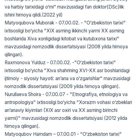
va harbiy tarixidagi o‘rni” mavzusidagi fan doktor(DSc)lik
ishini himoya qildi.(2022 yil)
Matyoqubova Muborak - 07.00.02. - "O‘zbekiston tarixi"
ixtisosligi bo‘yicha "XIX asrning ikkinchi yarmi XX asrning
boshlarida Xiva xonligidagi kitobat va kutubxona tarixi"
mavzusidagi nomzodlik dissertatsiyasi (2008 yilda himoya
qilingan).
Raxmonova Yulduz - 07.00.02. -"O‘zbekiston tarixi"
ixtisosligi bo‘yicha "Xiva shahrining XVI-XX asr boshlaridagi
ijtimoiy - siyosiy hayoti: an’ana va o‘zgarishlar" mavzusidagi
nomzodlik dissertatsiyasi (2009 yilda himoya qilingan).
Nurullaeva Shoira - 07.00.07 - "Etnografiya, etnologiya va
antropologiya" ixtisosligi bo‘yicha "Xorazm vohasi o‘zbeklari
an’anaviy kiyimlari (XIX asr oxiri va XX asrning birinchi
yarmi)" mavzusidagi nomzodlik dissertatsiyasi (2012 yilda
himoya qilingan).
Matyoqubov Hamdam – 07.00.01 - "O‘zbekiston tarixi"