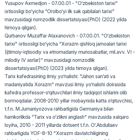
Yusupov Axmedjon - 07.00.01 - "O‘zbekiston tarixi"
ixtisosligi bo‘yicha “Orolbo‘yi ilk sak qabilalari tarixi”
mavzusidagi nomzodlik dissertatsiyasi(PhD) (2022 yilda
himoya qilgan).
Qurbanov Muzaffar Ataxanovich - 07.00.01. "O‘zbekiston
tarixi" ixtisosligi bo‘yicha “Xorazm qishloq jamoalari tarixi
(ijtimoiy-iqtisodiy va etnomadaniy munosabatlar, mil.avv. VI -
milodiy IV asrlar)” mavzusidagi nomzodlik
dissertatsiyasi(PhD) (2023 yilda himoya qilgan).
Tarix kafedrasining ilmiy yo‘nalishi: "Jahon san’ati va
madaniyatida Xorazm" mavzusi ilmiy yo‘nalishi doirasida
kafedra professor-o‘qituvchilari ilmiy tadqiqot ishlarini olib
bormoqdalar. 2008-2010 yillar mobaynida katta o‘qituvchisi,
t.f.n. M.Jumaniyozova rahbarligida Germaniya bilan
hamkorlikda “Tarix va o‘zlikni anglash" mavzusida xalqaro
loyiha, 2010 - 2011 yillarda dotsent t.f.n. O‘.Abdullaev
rahbarligida YOF-8-10 "Xorazm davlatchiligining