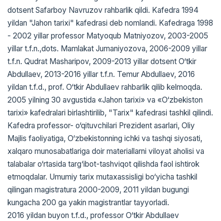
dotsent Safarboy Navruzov rahbarlik qildi. Kafedra 1994
yildan "Jahon tarixi" kafedrasi deb nomlandi. Kafedraga 1998
- 2002 yillar professor Matyoqub Matniyozov, 2003-2005
yillar t.f.n.,dots. Mamlakat Jumaniyozova, 2006-2009 yillar
t.f.n. Qudrat Masharipov, 2009-2013 yillar dotsent O‘tkir
Abdullaev, 2013-2016 yillar t.f.n. Temur Abdullaev, 2016
yildan t.f.d., prof. O‘tkir Abdullaev rahbarlik qilib kelmoqda.
2005 yilning 30 avgustida «Jahon tarixi» va «O‘zbekiston
tarixi» kafedralari birlashtirilib, "Tarix" kafedrasi tashkil qilindi.
Kafedra professor- o‘qituvchilari Prezident asarlari, Oliy
Majlis faoliyatiga, O‘zbekistonning ichki va tashqi siyosati,
xalqaro munosabatlariga doir materiallarni viloyat aholisi va
talabalar o‘rtasida targ‘ibot-tashviqot qilishda faol ishtirok
etmoqdalar. Umumiy tarix mutaxassisligi bo‘yicha tashkil
qilingan magistratura 2000-2009, 2011 yildan bugungi
kungacha 200 ga yakin magistrantlar tayyorladi.
2016 yildan buyon t.f.d., professor O‘tkir Abdullaev