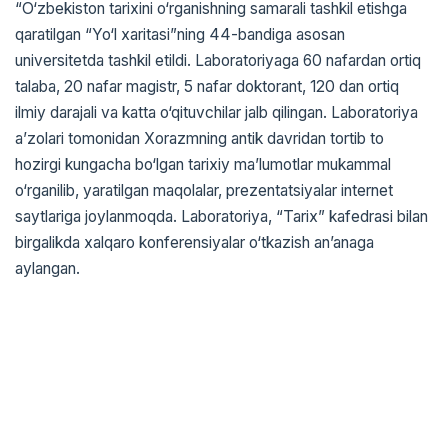
“O‘zbekiston tarixini o‘rganishning samarali tashkil etishga
qaratilgan “Yo‘l xaritasi”ning 44-bandiga asosan
universitetda tashkil etildi. Laboratoriyaga 60 nafardan ortiq
talaba, 20 nafar magistr, 5 nafar doktorant, 120 dan ortiq
ilmiy darajali va katta o‘qituvchilar jalb qilingan. Laboratoriya
a’zolari tomonidan Xorazmning antik davridan tortib to
hozirgi kungacha bo‘lgan tarixiy ma’lumotlar mukammal
o‘rganilib, yaratilgan maqolalar, prezentatsiyalar internet
saytlariga joylanmoqda. Laboratoriya, “Tarix” kafedrasi bilan
birgalikda xalqaro konferensiyalar o‘tkazish an’anaga
aylangan.