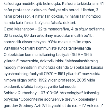
kafedraga mudirlik qilib kelmoqda. Kafedra tarkibida jami 41
nafar professor-o‘qituvchi faoliyat olib boradi. Ulardan, 3
nafar professor, 4 nafar fan doktori, 17 nafari fan nomzodi
hamda tarix fanlari bo‘yicha falsafa doktori.
Ozod Masharipov – 22 ta monografiya, 4 ta o‘quv qo‘llanma,
32 ta risola, 60 dan ortiq ilmiy maqolalar muallifi bo‘lib,
nomzodlik dissertatsiyasi “O‘rta maxsus ta’lim o‘quv
yurtalrida yoshlarni kommunistik ruhda tarbiyalashda
O‘zbekiston kommunistlarining faoliyati (1959 – 1965
yillarda)” mavzusida, doktorlik ishini “Mehnatkashlarning
moddiy mehnatlarini muhofaza qilishda O‘zbekiston kasaba
uyushmalrining faoliyati (1970 – 1991 yillarda)” mavzusida
himoya qilgan bo‘lib, 1992 yildan professor, 2005 yilda
akademik sifatida faoliyat yuritib kelmoqda.
Sobirov Qurbonboy – 07-00-06 “Arxeologiya” ixtisosligi
bo‘yicha “Oboronitelnie soorujeniye drevnix poseleniy i
gorodov Sredney Azii (VI tisyachi let do n.e. – IV vek n.e.)”