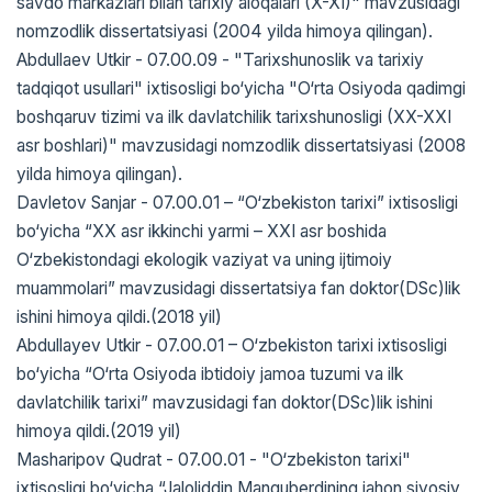
savdo markazlari bilan tarixiy aloqalari (X-XI)" mavzusidagi
nomzodlik dissertatsiyasi (2004 yilda himoya qilingan).
Abdullaev Utkir - 07.00.09 - "Tarixshunoslik va tarixiy
tadqiqot usullari" ixtisosligi bo‘yicha "O‘rta Osiyoda qadimgi
boshqaruv tizimi va ilk davlatchilik tarixshunosligi (XX-XXI
asr boshlari)" mavzusidagi nomzodlik dissertatsiyasi (2008
yilda himoya qilingan).
Davletov Sanjar - 07.00.01 – “O‘zbekiston tarixi” ixtisosligi
bo‘yicha “XX asr ikkinchi yarmi – XXI asr boshida
O‘zbekistondagi ekologik vaziyat va uning ijtimoiy
muammolari” mavzusidagi dissertatsiya fan doktor(DSc)lik
ishini himoya qildi.(2018 yil)
Abdullayev Utkir - 07.00.01 – O‘zbekiston tarixi ixtisosligi
bo‘yicha “O‘rta Osiyoda ibtidoiy jamoa tuzumi va ilk
davlatchilik tarixi” mavzusidagi fan doktor(DSc)lik ishini
himoya qildi.(2019 yil)
Masharipov Qudrat - 07.00.01 - "O‘zbekiston tarixi"
ixtisosligi bo‘yicha “Jaloliddin Manguberdining jahon siyosiy