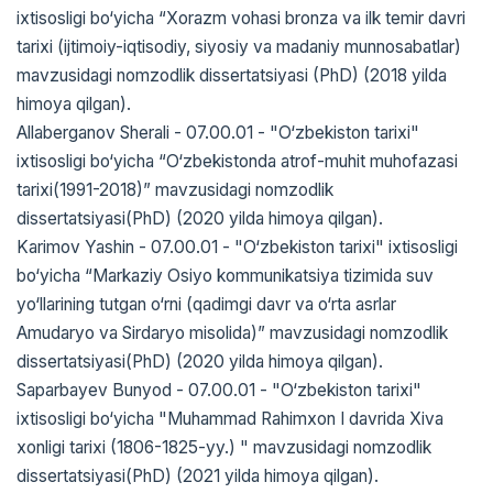
ixtisosligi bo‘yicha “Xorazm vohasi bronza va ilk temir davri
tarixi (ijtimoiy-iqtisodiy, siyosiy va madaniy munnosabatlar)
mavzusidagi nomzodlik dissertatsiyasi (PhD) (2018 yilda
himoya qilgan).
Allaberganov Sherali - 07.00.01 - "O‘zbekiston tarixi"
ixtisosligi bo‘yicha “O‘zbekistonda atrof-muhit muhofazasi
tarixi(1991-2018)” mavzusidagi nomzodlik
dissertatsiyasi(PhD) (2020 yilda himoya qilgan).
Karimov Yashin - 07.00.01 - "O‘zbekiston tarixi" ixtisosligi
bo‘yicha “Markaziy Osiyo kommunikatsiya tizimida suv
yo‘llarining tutgan o‘rni (qadimgi davr va o‘rta asrlar
Amudaryo va Sirdaryo misolida)” mavzusidagi nomzodlik
dissertatsiyasi(PhD) (2020 yilda himoya qilgan).
Saparbayev Bunyod - 07.00.01 - "O‘zbekiston tarixi"
ixtisosligi bo‘yicha "Muhammad Rahimxon I davrida Xiva
xonligi tarixi (1806-1825-yy.) " mavzusidagi nomzodlik
dissertatsiyasi(PhD) (2021 yilda himoya qilgan).