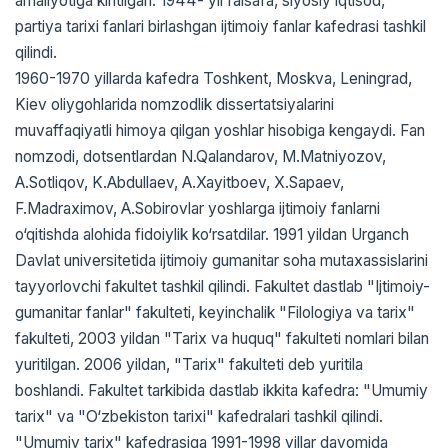
amaliyotiga kiritilgan. 1944- yil falsafa, siyosiy iqtisod,
partiya tarixi fanlari birlashgan ijtimoiy fanlar kafedrasi tashkil
qilindi.
1960-1970 yillarda kafedra Toshkent, Moskva, Leningrad,
Kiev oliygohlarida nomzodlik dissertatsiyalarini
muvaffaqiyatli himoya qilgan yoshlar hisobiga kengaydi. Fan
nomzodi, dotsentlardan N.Qalandarov, M.Matniyozov,
A.Sotliqov, K.Abdullaev, A.Xayitboev, X.Sapaev,
F.Madraximov, A.Sobirovlar yoshlarga ijtimoiy fanlarni
o‘qitishda alohida fidoiylik ko‘rsatdilar. 1991 yildan Urganch
Davlat universitetida ijtimoiy gumanitar soha mutaxassislarini
tayyorlovchi fakultet tashkil qilindi. Fakultet dastlab "Ijtimoiy-
gumanitar fanlar" fakulteti, keyinchalik "Filologiya va tarix"
fakulteti, 2003 yildan "Tarix va huquq" fakulteti nomlari bilan
yuritilgan. 2006 yildan, "Tarix" fakulteti deb yuritila
boshlandi. Fakultet tarkibida dastlab ikkita kafedra: "Umumiy
tarix" va "O‘zbekiston tarixi" kafedralari tashkil qilindi.
"Umumiy tarix" kafedrasiga 1991-1998 yillar davomida