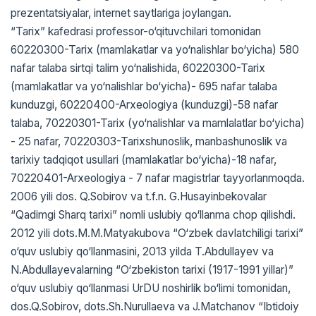
prezentatsiyalar, internet saytlariga joylangan.
“Tarix” kafedrasi professor-o‘qituvchilari tomonidan
60220300-Tarix (mamlakatlar va yo‘nalishlar bo‘yicha) 580
nafar talaba sirtqi talim yo‘nalishida, 60220300-Tarix
(mamlakatlar va yo‘nalishlar bo‘yicha)- 695 nafar talaba
kunduzgi, 60220400-Arxeologiya (kunduzgi)-58 nafar
talaba, 70220301-Tarix (yo‘nalishlar va mamlalatlar bo‘yicha)
- 25 nafar, 70220303-Tarixshunoslik, manbashunoslik va
tarixiy tadqiqot usullari (mamlakatlar bo‘yicha)-18 nafar,
70220401-Arxeologiya - 7 nafar magistrlar tayyorlanmoqda.
2006 yili dos. Q.Sobirov va t.f.n. G.Husayinbekovalar
“Qadimgi Sharq tarixi” nomli uslubiy qo‘llanma chop qilishdi.
2012 yili dots.M.M.Matyakubova “O‘zbek davlatchiligi tarixi”
o‘quv uslubiy qo‘llanmasini, 2013 yilda T.Abdullayev va
N.Abdullayevalarning “O‘zbekiston tarixi (1917-1991 yillar)”
o‘quv uslubiy qo‘llanmasi UrDU noshirlik bo‘limi tomonidan,
dos.Q.Sobirov, dots.Sh.Nurullaeva va J.Matchanov “Ibtidoiy