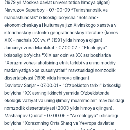
(1979 yil Moskva davlat universitetida himoya qilgan)
Navruzov Saparboy - 07-00-09 “Tarixshunoslik va
manbashunoslik” ixtisosligi bo‘yicha “Sotsialno-
ekonomicheskaya i kulturnaya jizn Xivinskogo xanstva v
istoricheskoy i istoriko geograficheskoy literature (kones
XIX – nachala XX vv.)” (1991 yilda himoya qilgan)
Jumaniyozova Mamlakat - 07.00.07 - "Etnologiya"
ixtisosligi bo‘yicha "XIX asr oxiri va XX asr boshlarida
“Xorazm vohasi aholisining etnik tarkibi va uning moddiy
madaniyatiga xos xususiyatlari” mavzusidagi nomzodlik
dissertatsiyasi (1998 yilda himoya qilingan).
Davletov Sanjar - 07.00.01 - "O‘zbekiston tarixi" ixtisosligi
bo‘yicha "XX asrning ikkinchi yarmida O‘zbekistonda
ekologik vaziyat va uning ijtimoiy muammolari" mavzusidagi
nomzodlik dissertatsiyasi (2003 yilda himoya qilingan).
Masharipov Qudrat - 07.00.06 - "Arxeologiya" ixtisosligi
bo‘yicha "Xorazmning O‘rta Sharq va Yevropa davlatlar