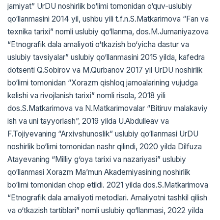
jamiyat” UrDU noshirlik bo‘limi tomonidan o‘quv-uslubiy
qo‘llanmasini 2014 yil, ushbu yili t.f.n.S.Matkarimova “Fan va
texnika tarixi” nomli uslubiy qo‘llanma, dos.M.Jumaniyazova
“Etnografik dala amaliyoti o‘tkazish bo‘yicha dastur va
uslubiy tavsiyalar” uslubiy qo‘llanmasini 2015 yilda, kafedra
dotsenti Q.Sobirov va M.Qurbanov 2017 yil UrDU noshirlik
bo‘limi tomonidan “Xorazm qishloq jamoalarining vujudga
kelishi va rivojlanish tarixi” nomli risola, 2018 yili
dos.S.Matkarimova va N.Matkarimovalar “Bitiruv malakaviy
ish va uni tayyorlash”, 2019 yilda U.Abdulleav va
F.Tojiyevaning “Arxivshunoslik” uslubiy qo‘llanmasi UrDU
noshirlik bo‘limi tomonidan nashr qilindi, 2020 yilda Dilfuza
Atayevaning “Milliy g‘oya tarixi va nazariyasi” uslubiy
qo‘llanmasi Xorazm Ma’mun Akademiyasining noshirlik
bo‘limi tomonidan chop etildi. 2021 yilda dos.S.Matkarimova
“Etnografik dala amaliyoti metodlari. Amaliyotni tashkil qilish
va o‘tkazish tartiblari” nomli uslubiy qo‘llanmasi, 2022 yilda