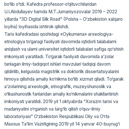
bo‘lib o‘tdi. Kafedra professor-o‘qituvchilaridan
U.I.Abdullayev hamda M.T.Jumaniyozovalar 2019 – 2022
yillarda “3D Digital Silk Road” (Polsha – O‘zbekiston xalqaro
loyiha) loyihasida ishtirok qilishdi.
Tarix kafedradasi qoshidagi «Oykumena» arxeologiya-
etnologiya to‘garagi faoliyati davomida iqtidorli talabalarni
aniqlash va ularni universitet iqtidorli talabalari safiga qo‘shish
imkoniyati yaratiladi. To‘garak faoliyati davomida a’zolar
tanlagan ilmiy-tadqiqot ishlari mavzulari tadqiqi davom
qildirilib, kelgusida magistrlik va doktorlik dissertatsiyalarini
himoya qilishda amaliy ko‘nikma bo‘lib xizmat qiladi. To‘garak
a’zolarining arxeologik, etnografik, muzeyshunoslik va
o‘lkashunoslik fanlaridan amaliy ko‘nikmalarini shakllantirish
imkoniyati yaratildi. 2019 yil 1 oktyabrda “Xorazm tarixi va
madaniyatini o‘rganish va targ‘ib qilish o‘quv-ilmiy
laboratoriyasi” O‘zbekiston Respublikasi Oliy va O‘rta
Maxsus Ta’lim Vazirligining 2019 yil 14 yanvar 40-buyrug‘i