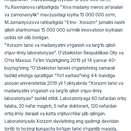
Yu.Raxmanova rahbarligida "Xiva madaniy meros an’analari
va zamonaviylik" mavzusidagi loyiha 15 000 000 so‘m,
M.Jumaniyozova rahbarligida "Etno- Xorazm" jurnalini nashr
qilish shartnomasi 15 000 000 so‘mlik innovatsion loyihalari
ustida ish olib borilgan.
“Xorazm tarixi va madaniyatini o‘rganish va targ‘ib qilish
o‘quv-ilmiy laboratoriyasi”. O‘zbekiston Respublikasi Oliy va
O‘rta Maxsus Ta’lim Vazirligining 2019 yil 14 yanvar 40-
buyrug‘ining “O‘zbekiston tarixini o‘rganishning samarali
tashkil etishga qaratilgan “Yo‘l xaritasi”ning 44-bandiga
asosan universitetda 2019 yil 1 oktyabrda “Xorazm tarixi va
madaniyatini o‘rganish va targ‘ib qilish o‘quv-ilmiy
laboratoriyasi” tashkil etildi. Laboratoriyaga 60 nafardan ortiq
talaba, 20 nafar magistr, 5 nafar doktorant, 120 nafardan
ortiq ilmiy darajali va katta o‘qituvchilar jalb qilingan.
Laboratoriyada Xorazm davlatining eng qadimgi davridan
tortib to hozirgi kungacha bo‘lgan tarixi o‘rganilib maqola,