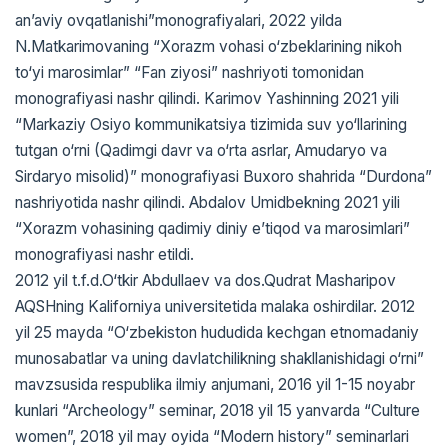
an’aviy ovqatlanishi”monografiyalari, 2022 yilda
N.Matkarimovaning “Xorazm vohasi o‘zbeklarining nikoh
to‘yi marosimlar” “Fan ziyosi” nashriyoti tomonidan
monografiyasi nashr qilindi. Karimov Yashinning 2021 yili
“Markaziy Osiyo kommunikatsiya tizimida suv yo‘llarining
tutgan o‘rni (Qadimgi davr va o‘rta asrlar, Amudaryo va
Sirdaryo misolid)” monografiyasi Buxoro shahrida “Durdona”
nashriyotida nashr qilindi. Abdalov Umidbekning 2021 yili
“Xorazm vohasining qadimiy diniy e’tiqod va marosimlari”
monografiyasi nashr etildi.
2012 yil t.f.d.O‘tkir Abdullaev va dos.Qudrat Masharipov
AQSHning Kaliforniya universitetida malaka oshirdilar. 2012
yil 25 mayda “O‘zbekiston hududida kechgan etnomadaniy
munosabatlar va uning davlatchilikning shakllanishidagi o‘rni”
mavzsusida respublika ilmiy anjumani, 2016 yil 1-15 noyabr
kunlari “Archeology” seminar, 2018 yil 15 yanvarda “Culture
women”, 2018 yil may oyida “Modern history” seminarlari