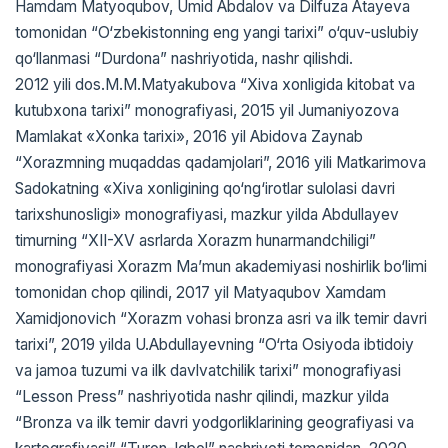
Hamdam Matyoqubov, Umid Abdalov va Dilfuza Atayeva
tomonidan “O‘zbekistonning eng yangi tarixi” o‘quv-uslubiy
qo‘llanmasi “Durdona” nashriyotida, nashr qilishdi.
2012 yili dos.M.M.Matyakubova “Xiva xonligida kitobat va
kutubxona tarixi” monografiyasi, 2015 yil Jumaniyozova
Mamlakat «Xonka tarixi», 2016 yil Abidova Zaynab
“Xorazmning muqaddas qadamjolari”, 2016 yili Matkarimova
Sadokatning «Xiva xonligining qo‘ng‘irotlar sulolasi davri
tarixshunosligi» monografiyasi, mazkur yilda Abdullayev
timurning “XII-XV asrlarda Xorazm hunarmandchiligi”
monografiyasi Xorazm Ma’mun akademiyasi noshirlik bo‘limi
tomonidan chop qilindi, 2017 yil Matyaqubov Xamdam
Xamidjonovich “Xorazm vohasi bronza asri va ilk temir davri
tarixi”, 2019 yilda U.Abdullayevning “O‘rta Osiyoda ibtidoiy
va jamoa tuzumi va ilk davlvatchilik tarixi” monografiyasi
“Lesson Press” nashriyotida nashr qilindi, mazkur yilda
“Bronza va ilk temir davri yodgorliklarining geografiyasi va