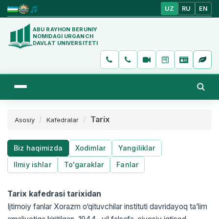
UZ
RU
EN
ABU RAYHON BERUNIY
NOMIDAGI URGANCH
DAVLAT UNIVERSITETI
Tarix
Asosiy
Kafedralar
Biz haqimizda
Xodimlar
Yangiliklar
Ilmiy ishlar
To'garaklar
Fanlar
Tarix kafedrasi tarixidan
Ijtimoiy fanlar Xorazm o‘qituvchilar instituti davridayoq ta’lim