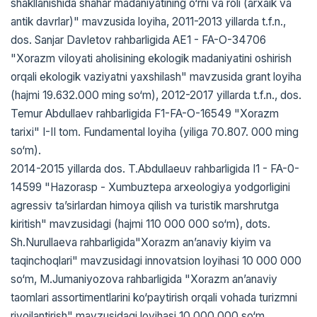
shakllanishida shahar madaniyatining o‘rni va roli (arxaik va
antik davrlar)" mavzusida loyiha, 2011-2013 yillarda t.f.n.,
dos. Sanjar Davletov rahbarligida AE1 - FA-O-34706
"Xorazm viloyati aholisining ekologik madaniyatini oshirish
orqali ekologik vaziyatni yaxshilash" mavzusida grant loyiha
(hajmi 19.632.000 ming so‘m), 2012-2017 yillarda t.f.n., dos.
Temur Abdullaev rahbarligida F1-FA-O-16549 "Xorazm
tarixi" I-II tom. Fundamental loyiha (yiliga 70.807. 000 ming
so‘m).
2014-2015 yillarda dos. T.Abdullaeuv rahbarligida I1 - FA-0-
14599 "Hazorasp - Xumbuztepa arxeologiya yodgorligini
agressiv ta’sirlardan himoya qilish va turistik marshrutga
kiritish" mavzusidagi (hajmi 110 000 000 so‘m), dots.
Sh.Nurullaeva rahbarligida"Xorazm an’anaviy kiyim va
taqinchoqlari" mavzusidagi innovatsion loyihasi 10 000 000
so‘m, M.Jumaniyozova rahbarligida "Xorazm an’anaviy
taomlari assortimentlarini ko‘paytirish orqali vohada turizmni
rivojlantirish" mavzusidagi loyihasi 10 000 000 so‘m,