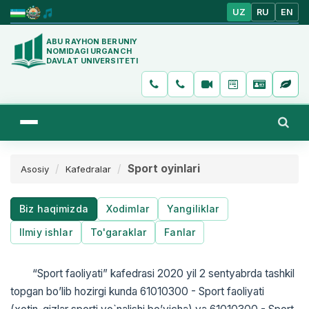
UZ
RU
EN
ABU RAYHON BERUNIY
NOMIDAGI URGANCH
DAVLAT UNIVERSITETI
Sport oyinlari
Asosiy
Kafedralar
Biz haqimizda
Xodimlar
Yangiliklar
Ilmiy ishlar
To'garaklar
Fanlar
“Sport faoliyati” kafedrasi 2020 yil 2 sentyabrda tashkil
topgan bo’lib hozirgi kunda 61010300 - Sport faoliyati