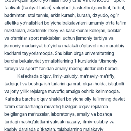
(xotin-qizlar sporti yo`nalishi bo’yicha) va 61010300 - Sport
faoliyati (faoliyat turlari) voleybol,,basketbol,gandbol, futbol,
badminton, stol tennis, erkin kurash, kurash, dzyudo, og’ir
atletika yo’nalishlari bo’yicha bakalavrlarni umumiy o’rta ta’lim
maktablari, akademik litsey va kasb-hunar kollejlari, bolalar
va o’smirlar sport maktablari uchun jismoniy tarbiya va
jismoniy madaniyat bo’yicha malakali o’qituvchi va murabbiy
kadrlarni tayyorlamoqda. Shu bilan birga universitetning
barcha bakalavriat yo‘nalishlarining 1-kurslarida “Jismoniy
tarbiya va sport” fanidan amaliy mashg‘ulotlar olib boradi.
Kafedrada o’quv, ilmiy-uslubiy, ma’naviy-ma’rifiy,
tadqiqot va boshqa ish turlarini qamrab olgan holda, istiqbolli
va joriy yillik rejalarga muvofiq amalga oshirib kelinmoqda.
Kafedra barcha o’quv shakllari bo’yicha oliy ta’limning davlat
ta’lim standartlariga muvofiq tuzilgan o’quv rejalarda
belgilangan ma’ruzalar, laboratoriya, amaliy va boshqa
turdagi mashg’ulotlarni yuksak nazariy, ilmiy-uslubiy va
kasbiy darajada o’tkazish; talabalarning malakaviy