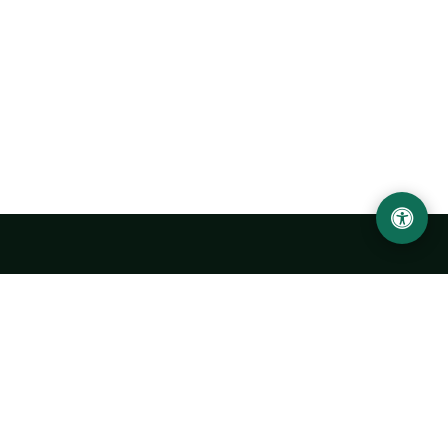
Abu Rayhon Beruniy nomidagi Urganch davlat
universiteti
O‘zbekiston, Urganch shahar, 220100, Hamid Olimjon ko‘chasi, 14-
uy
+998 62 224 6700