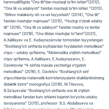
hammuallifligida “Ona tili”dan mustaqil ta'lim ishlari”(2012),
“Ona tili va adabiyoti” fanidan mustaqil ta'lim ishlari "(2013),
“Bitiruv malakaviy ish va uni tayyorlash” (2014), “Ona tili”
fanidan mashqlar majmuasi” (2015), “Hozirgi o‘zbek adabiy
tili” (2016), “Ona tili va adabiyot” fanidan mashq va testlar
majmuasi” (2018), “Ona tilidan mashqlar to‘‘lami”(2021),
A.Xalillayev va E. Xudaynazarovlar tomonidan tayyorlangan
“Boshlang'ich sinflarda loyihalardan foydalanish metodikasi”
o‘quv – uslubiy qo‘llanma, “Matematika o‘qitish metodikasi”
o‘quv qo‘llanma, A.Xalillayev, E.Xudaynazarov, E.
Davletovlar “4-sinfda masala yechishga o‘rgatish
metodikasi” (2018), E. Davletov “Boshlang’ich sinf
o‘quvchilarida matematik kom’etensiyalarini shakllantirishning
didaktik tizimi” monografiya (2018), M.Tilavova,
B.Sa’ayevalar “Boshlang’ich sinflarda ona tili o‘qitish
metodikasi fanidan kurs ishlarini bajarish bo‘yicha uslubiy
tavsiyanoma” (2015), professor B.S. Abdullayeva va