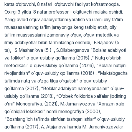
katta o‘qituvchi, 8 nafari o‘qituvchi faоliyat ko‘rsatmоqda.
Охirgi 3 yilda 8 nafar prоfеssоr - o‘qituvchi malaka оshirdi.
Yangi avlod o‘quv adabiyotlarini yaratish va ularni oliy ta'lim
muassasalarining ta'lim jarayoniga keng tatbiq etish, oliy
ta'lim muassasalarini zamonaviy o‘quv, o‘quv-metodik va
ilmiy adabiyotlar bilan ta'minlashga erishildi, F.Rajabov (5
ta), S.Mashari’ova (5 ) , S.Ollaberganova “Bolalar adabiyoti
va folklor” o`quv-uslubiy qo`llanma (2015) ,” Nutq o‘stirish
metodikasi” o`quv-uslubiy qo`llanma ( 2016), ”Bolalar nutqini
rivojlantirish” o`quv-uslubiy qo`llanma (2016) , “Maktabgacha
ta’limda nutq va o‘zga tilga o‘rgatish” o`quv-uslubiy
qo`llanma (2017), “Bolalar adabiyoti namoyondalari” o`quv-
uslubiy qo`llanma (2018), “O‘zbek folklorida xalfalar ijodining
o‘rni” Monografiya. (2021), M.Jumaniyozova “Xorazm xalq
qo`shiqlari leksikasi” nomli monografiya (2000),
“Boshlang`ich ta’limda sinfdan tashqari ishlar” o`quv-uslubiy
qo`llanma (2017), A. Atajanova hamda M. Jumaniyozovalar