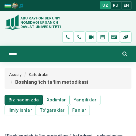
UZ
RU
EN
ABU RAYHON BERUNIY
NOMIDAGI URGANCH
DAVLAT UNIVERSITETI
Asosiy
Kafedralar
Boshlang'ich ta'lim metodikasi
Biz haqimizda
Xodimlar
Yangiliklar
Ilmiy ishlar
To'garaklar
Fanlar