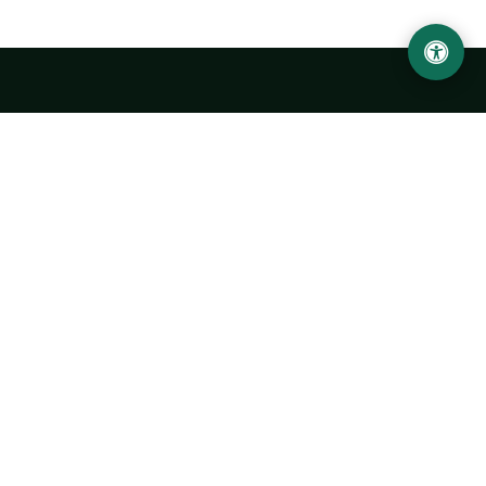
Abu Rayhon Beruniy nomidagi Urganch davlat
universiteti
O‘zbekiston, Urganch shahar, 220100, Hamid Olimjon ko‘chasi, 14-
uy
+998 62 224 6700
info@urdu.uz
Avtobus 7, 13, 28
UNIVERSITET