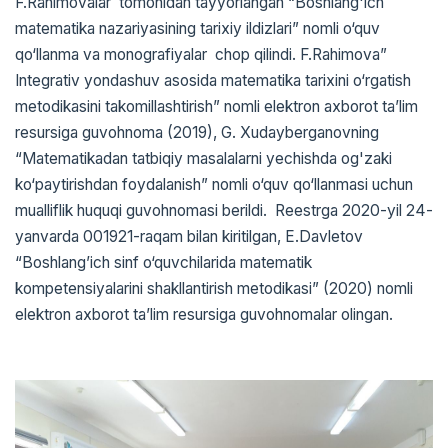
F.Rahimovalar tomonidan tayyorlangan “Boshlang'ich
matematika nazariyasining tarixiy ildizlari” nomli o‘quv
qo‘llanma va monografiyalar chop qilindi. F.Rahimova”
Integrativ yondashuv asosida matematika tarixini o‘rgatish
metodikasini takomillashtirish” nomli elektron axborot ta’lim
resursiga guvohnoma (2019), G. Xudayberganovning
“Matematikadan tatbiqiy masalalarni yechishda og'zaki
ko‘paytirishdan foydalanish” nomli o‘quv qo‘llanmasi uchun
mualliflik huquqi guvohnomasi berildi. Reestrga 2020-yil 24-
yanvarda 001921-raqam bilan kiritilgan, E.Davletov
“Boshlang’ich sinf o‘quvchilarida matematik
kompetensiyalarini shakllantirish metodikasi” (2020) nomli
elektron axborot ta’lim resursiga guvohnomalar olingan.