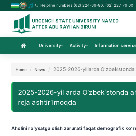
Helpline numbers (62) 224-66-80, (62) 227 76 00
URGENCH STATE UNIVERSITY NAMED
AFTER ABU RAYHAN BIRUNI
University
Activity
Information servic
2025-2026-yillarda Oʻzbekistonda ah
Home
News
2025-2026-yillarda Oʻzbekistonda aholi
rejalashtirilmoqda
Aholini roʻyxatga olish zarurati faqat demografik koʻr