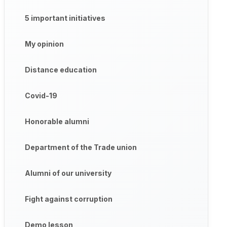
5 important initiatives
My opinion
Distance education
Covid-19
Honorable alumni
Department of the Trade union
Alumni of our university
Fight against corruption
Demo lesson