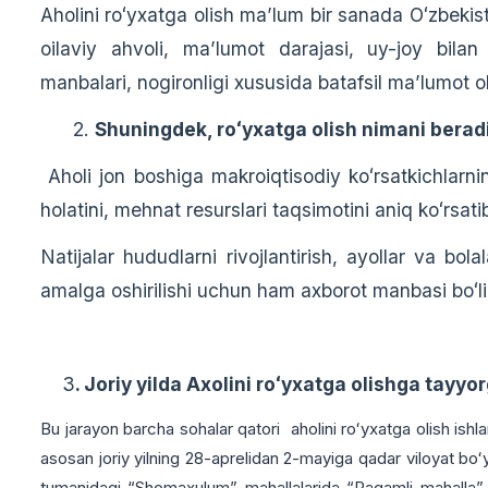
Aholini roʻyxatga olish maʼlum bir sanada Oʻzbekiston
oilaviy ahvoli, maʼlumot darajasi, uy-joy bilan 
manbalari, nogironligi xususida batafsil maʼlumot 
2.
Shuningdek, roʻyxatga olish nimani berad
Aholi jon boshiga makroiqtisodiy koʻrsatkichlarnin
holatini, mehnat resurslari taqsimotini aniq koʻrsati
Natijalar hududlarni rivojlantirish, ayollar va bola
amalga oshirilishi uchun ham axborot manbasi boʻli
3
. Joriy yilda Axolini roʻyxatga olishga tayyo
Bu jarayon barcha sohalar qatori aholini roʻyxatga olish ish
asosan joriy yilning 28-aprelidan 2-mayiga qadar viloyat b
tumanidagi “Shomaxulum” mahallalarida “Raqamli mahalla” pla