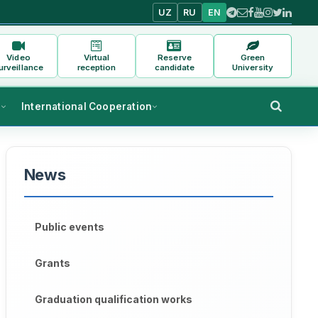
UZ
RU
EN
Video
Virtual
Reserve
Green
urveillance
reception
candidate
University
s
International Cooperation
News
Public events
Grants
Graduation qualification works