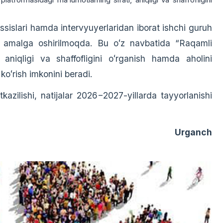
slari hamda intervyuyerlaridan iborat ishchi guruh
i amalga oshirilmoqda. Bu oʻz navbatida “Raqamli
 aniqligi va shaffofligini oʻrganish hamda aholini
koʻrish imkonini beradi.
kazilishi, natijalar 2026−2027-yillarda tayyorlanishi
Urganch