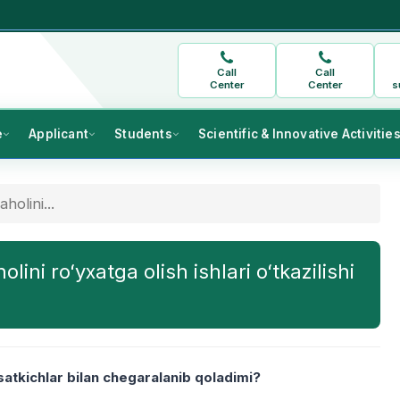
Call
Call
Center
Center
s
e
Applicant
Students
Scientific & Innovative Activitie
olini...
ni roʻyxatga olish ishlari oʻtkazilishi
satkichlar bilan chegaralanib qoladimi?