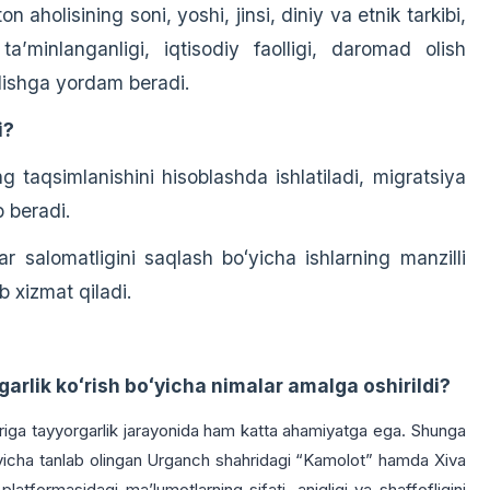
 aholisining soni, yoshi, jinsi, diniy va etnik tarkibi,
taʼminlanganligi, iqtisodiy faolligi, daromad olish
olishga yordam beradi.
i?
g taqsimlanishini hisoblashda ishlatiladi, migratsiya
b beradi.
lar salomatligini saqlash boʻyicha ishlarning manzilli
b xizmat qiladi.
rgarlik koʻrish boʻyicha nimalar amalga oshirildi?
lariga tayyorgarlik jarayonida ham katta ahamiyatga ega. Shunga
oʻyicha tanlab olingan Urganch shahridagi “Kamolot” hamda Xiva
tformasidagi maʼlumotlarning sifati, aniqligi va shaffofligini