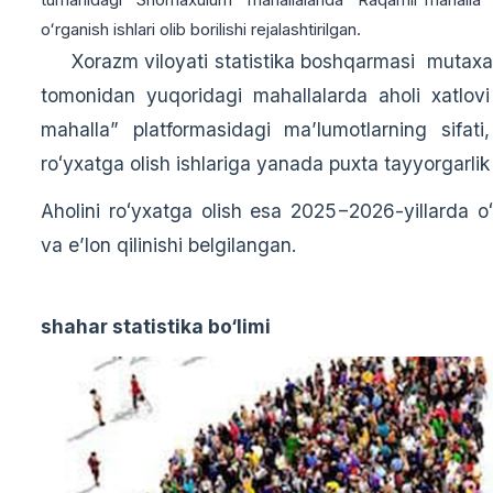
oʻrganish ishlari olib borilishi rejalashtirilgan.
Xorazm viloyati statistika boshqarmasi mutaxassi
tomonidan yuqoridagi mahallalarda aholi xatlov
mahalla” platformasidagi maʼlumotlarning sifati,
roʻyxatga olish ishlariga yanada puxta tayyorgarlik 
Aholini roʻyxatga olish esa 2025−2026-yillarda oʻt
va eʼlon qilinishi belgilangan.
shahar statistika bo‘limi