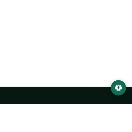
Urgench State University named after Abu Rayhan
Biruni
14, Kh.Alimdjan str, Urgench city, 220100, Uzbekistan