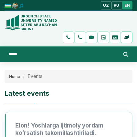
UZ
RU
EN
URGENCH STATE
UNIVERSITY NAMED
AFTER ABU RAYHAN
BIRUNI
Events
Home
Latest events
Elon! Yoshlarga ijtimoiy yordam
koʻrsatish takomillashtiriladi.