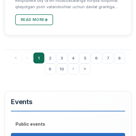
Respublika oliy taʼlim muassasalariga xorijda istiqomat
qilayotgan yosh vatandoshlar uchun davlat grantiga
tanlov eʼlon qilinadi! Maʼlumki, O‘zbekiston Respublikasi
Prezidentining “2024/2025-o‘quv yili uchun davlat oliy...
READ MORE
1
2
3
4
5
6
7
8
9
10
Events
Public events