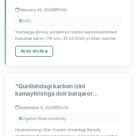
February 26, 2026
11:00
UrDU
Yoshlarga ijtimoiy yordam koʻrsatish takomillashtiriladi
Hukumat qarori (78-son, 25.02.2026-y.) bilan Vazirlar
Mahkamasining 2022-yil 7-iyundagi 312-son qaroriga
oʻzgartirish va qoʻshimchalar kiritildi. Unga koʻra, “Yos...
READ MORE
“Qurilishdagi karbon izini
kamaytirishga doir barqaror
yondashuvlar” mavzusida xalqaro
konferensiya
September 9, 2025
12.00
Urgench State University
Hindistonning Uttar Pradeh shtatidagi Bareilly
shahridagi Rajshree boshqaruv va texnologiya instituti