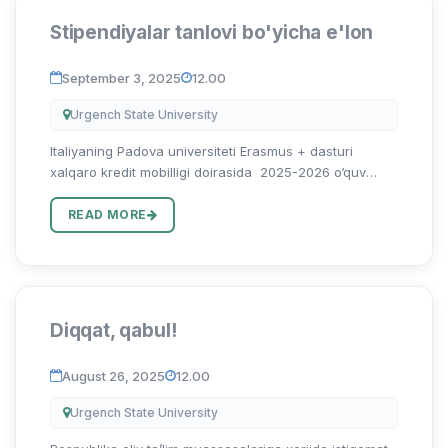
Stipendiyalar tanlovi bo'yicha e'lon
September 3, 2025
12.00
Urgench State University
Italiyaning Padova universiteti Erasmus + dasturi
xalqaro kredit mobilligi doirasida 2025-2026 o‘quv
yilining bahorgi semestri uchun magistratura va ilmiy
tadqiqotchilar (PhD va DSc) uchun quyidagi
READ MORE
mutaxassisliklar bo'y...
Diqqat, qabul!
August 26, 2025
12.00
Urgench State University