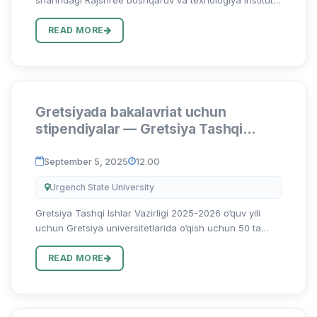
Civil muhandisligi bo‘limi 2026-yil 6 va 7-mart kunlari
ikki kunlik “Qurilishdagi karbon izini kamaytirishga doir
READ MORE
barq...
Gretsiyada bakalavriat uchun
stipendiyalar — Gretsiya Tashqi
Ishlar Vazirligi tomonidan 2025-2026
o‘quv yili
September 5, 2025
12.00
Urgench State University
Gretsiya Tashqi Ishlar Vazirligi 2025-2026 o‘quv yili
uchun Gretsiya universitetlarida o‘qish uchun 50 ta
to‘liq moliyalashtiriladigan bakalavriat stipendiyalarini
taqdim etishini e’lon qiladi. Ushbu dastur xorijiy fuqar...
READ MORE