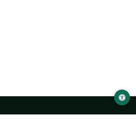
Urgench State University named after Abu Rayhan
Biruni