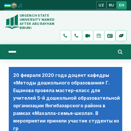
UZ
RU
EN
URGENCH STATE
UNIVERSITY NAMED
AFTER ABU RAYHAN
BIRUNI
20 февраля 2020 года доцент кафедры
«Методы дошкольного образования» Г.
Ещанова провела мастер-класс для
учителей 5-й дошкольной образовательной
организации Янгибазарского района в
рамках «Махалла-семья-школа». В
мероприятии приняли участие студенты из
гр