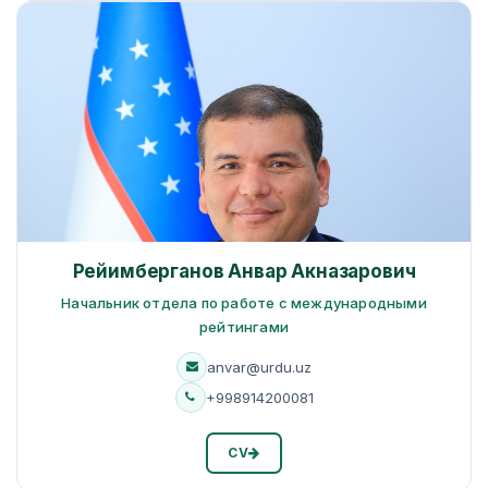
Рейимберганов Анвар Акназарович
Начальник отдела по работе с международными
рейтингами
anvar@urdu.uz
+998914200081
CV