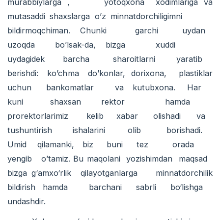
murabbiylarga , yotoqxona xodimlariga va
mutasaddi shaxslarga o’z minnatdorchiligimni
bildirmoqchiman. Chunki garchi uydan
uzoqda bo’lsak-da, bizga xuddi
uydagidek barcha sharoitlarni yaratib
berishdi: ko’chma do’konlar, dorixona, plastiklar
uchun bankomatlar va kutubxona. Har
kuni shaxsan rektor hamda
prorektorlarimiz kelib xabar olishadi va
tushuntirish ishalarini olib borishadi.
Umid qilamanki, biz buni tez orada
yengib o’tamiz. Bu maqolani yozishimdan maqsad
bizga g‘amxo‘rlik qilayotganlarga minnatdorchilik
bildirish hamda barchani sabrli bo‘lishga
undashdir.