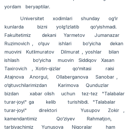
yordam beryaptilar.
Universitet xodimlari shunday og‘ir
kunlarda bizni yolg‘izlatib qo‘yishmadi.
Fakultetimiz dekani Yarmetov Jumanazar
Ruzimovich , o‘quv ishlari bo‘yicha dekan
muovini Kutlimuratov Dilmurat , yoshlar bilan
ishlash bo‘yicha muovin Siddiqov Xasan
Taxirovich , Xotin-qizlar qo‘mitasi raisi
Atajnova Anorgul, Ollaberganova Sanobar ,
o‘qituvchilarimizdan Karimova Qunduzlar
bizdan xabar olish uchun tez-tez "Talabalar
turar-joyi" ga kelib turishibdi. "Talabalar
turar-joyi" direktori Yusupov Zokir ,
kamendantimiz Qo‘ziyev Rahmatjon,
tarbiyachimiz Yunusova Nigoralar ham