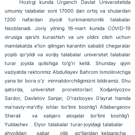
Hozirgi kunda Urganch Davlat Universitetida
umumiy talabalar soni 17000 dan ortiq va shulardan
1200 nafardan ziyodi turkmanistonlik talabalar
hisoblanadi. Joriy yilning 16-mart kunida COVID-19
virusiga qarshi kurashish va uni oldini olish uchun
mamlakatda e’lon qilingan karantin sababli chegaralar
yopib qo’yildi va xorijiy talabalar universitet talabalar
turar joyida qolishiga to’g’ri keldi. Shunday qiyin
vaziyatda rektorimiz Abdullayev Bahrom Ismoilovichga
yana bir bora o’z minnatdorchiligimizni bildiramiz. Shu
qatorda, universitet prorektorlari: Xodjaniyozov
Sardor, Davletov Sanjar, O’razboyev G’ayrat hamda
ma’naviy-ma’rifiy ishlar bo’limi boshlig’i Allaberganov
Sherali va xalqaro aloqalar bo’limi boshlig’i
Yuldashev Elyor talabalar turar-joyidagi talabalar
ahvolidan xabar olib qo‘llaridan kelganicha