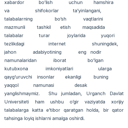
xabardor bo’lish uchun hamshira
va shifokorlar ta’yinlangani,
talabalarning bo’sh vaqtlarini
mazmunli tashkil etish maqsadida
talabalar turar joylarida yuqori
tezlikdagi internet shuningdek,
jahon adabiyotining eng nodir
namunalaridan iborat bo’lgan
kutubxona imkoniyatlari ularga
qayg’uruvchi insonlar ekanligi buning
yaqqol namunasi desak
yanglishmaymiz. Shu jumladan, Urganch Davlat
Universiteti ham ushbu o’gir vaziyatda xorijiy
talabalarga katta e’tibor qaratgan holda, bir qator
tahsinga loyiq ishlarni amalga oshirdi.