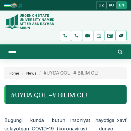
UZ
RU
EN
URGENCH STATE
UNIVERSITY NAMED
AFTER ABU RAYHAN
BIRUNI
#UYDA QOL –# BILIM OL!
Home
News
#UYDA QOL –# BILIM OL!
Bugungi kunda butun insoniyat hayotiga xavf
solayotgan COVID-19 (koronavirus) dunyo