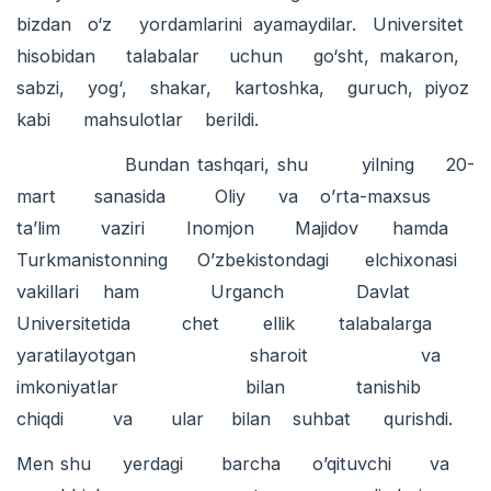
bizdan o‘z yordamlarini ayamaydilar. Universitet
hisobidan talabalar uchun go‘sht, makaron,
sabzi, yog‘, shakar, kartoshka, guruch, piyoz
kabi mahsulotlar berildi.
Bundan tashqari, shu yilning 20-
mart sanasida Oliy va o’rta-maxsus
ta’lim vaziri Inomjon Majidov hamda
Turkmanistonning O’zbekistondagi elchixonasi
vakillari ham Urganch Davlat
Universitetida chet ellik talabalarga
yaratilayotgan sharoit va
imkoniyatlar bilan tanishib
chiqdi va ular bilan suhbat qurishdi.
Men shu yerdagi barcha o’qituvchi va