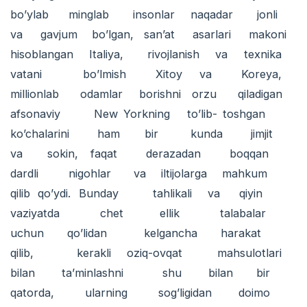
bo’ylab minglab insonlar naqadar jonli
va gavjum bo’lgan, san’at asarlari makoni
hisoblangan Italiya, rivojlanish va texnika
vatani bo’lmish Xitoy va Koreya,
millionlab odamlar borishni orzu qiladigan
afsonaviy New Yorkning to’lib- toshgan
ko’chalarini ham bir kunda jimjit
va sokin, faqat derazadan boqqan
dardli nigohlar va iltijolarga mahkum
qilib qo’ydi. Bunday tahlikali va qiyin
vaziyatda chet ellik talabalar
uchun qo’lidan kelgancha harakat
qilib, kerakli oziq-ovqat mahsulotlari
bilan ta’minlashni shu bilan bir
qatorda, ularning sog’ligidan doimo