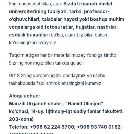
Shu munosabat bilan, agar
Sizda Urganch davlat
universitetining faoliyati, tarixi, professor-
o‘qituvchilari, talabalar hayoti yoki boshqa muhim
voqealarga oid fotosuratlar, hujjatlar, nashrlar,
esdalik buyumlari
bo‘lsa, ularni biz bilan baham
ko‘rishingizni so‘raymiz.
Taqdim etilgan har bir material muzey fondiga kiritilib,
Sizning nomingiz bilan tarixda qoladi.
Biz Sizning yordamingizni qadrlaymiz va ushbu
tashabbusda faol ishtirok etishingizni kutamiz!
Aloqa uchun:
Manzil: Urganch shahri, "Hamid Olimjon"
ko‘chasi, 14-uy. (Ijtimoiy-iqtisodiy fanlar fakulteti,
203-xona)
Telefon: +998 62 224 6700; +998 93 740 01 82;