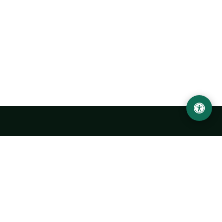
Urgench State University named after Abu Rayhan
Biruni
14, Kh.Alimdjan str, Urgench city, 220100, Uzbekistan
+998 62 224 6700
info@urdu.uz