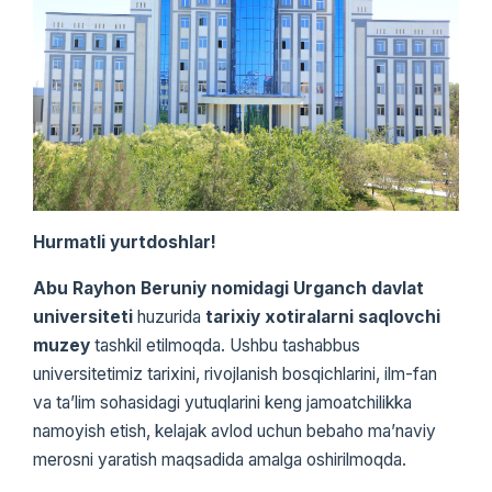
Hurmatli yurtdoshlar!
Abu Rayhon Beruniy nomidagi Urganch davlat
universiteti
huzurida
tarixiy xotiralarni saqlovchi
muzey
tashkil etilmoqda. Ushbu tashabbus
universitetimiz tarixini, rivojlanish bosqichlarini, ilm-fan
va ta’lim sohasidagi yutuqlarini keng jamoatchilikka
namoyish etish, kelajak avlod uchun bebaho ma’naviy
merosni yaratish maqsadida amalga oshirilmoqda.