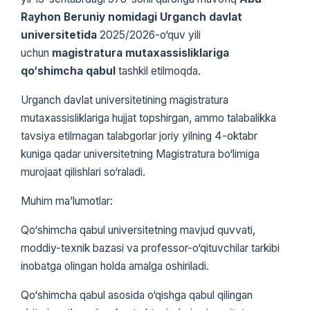
Rayhon Beruniy nomidagi Urganch davlat
universitetida
2025/2026-o‘quv yili
uchun
magistratura mutaxassisliklariga
qo‘shimcha qabul
tashkil etilmoqda.
Urganch davlat universitetining magistratura
mutaxassisliklariga hujjat topshirgan, ammo talabalikka
tavsiya etilmagan talabgorlar joriy yilning 4-oktabr
kuniga qadar universitetning Magistratura bo‘limiga
murojaat qilishlari so‘raladi.
Muhim ma’lumotlar:
Qo‘shimcha qabul universitetning mavjud quvvati,
moddiy-texnik bazasi va professor-o‘qituvchilar tarkibi
inobatga olingan holda amalga oshiriladi.
Qo‘shimcha qabul asosida o‘qishga qabul qilingan