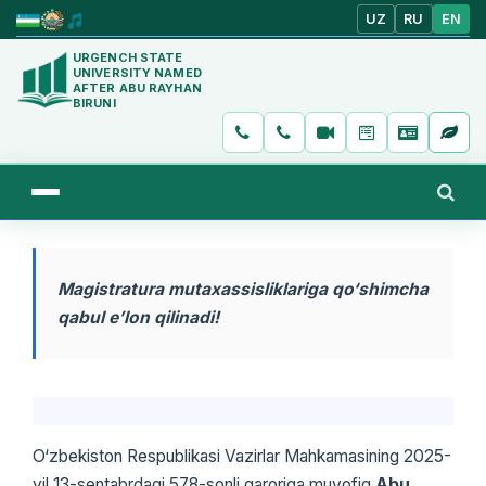
UZ
RU
EN
URGENCH STATE
UNIVERSITY NAMED
AFTER ABU RAYHAN
BIRUNI
Magistratura mutaxassisliklariga qo‘shimcha
qabul e’lon qilinadi!
O‘zbekiston Respublikasi Vazirlar Mahkamasining 2025-
yil 13-sentabrdagi 578-sonli qaroriga muvofiq
Abu