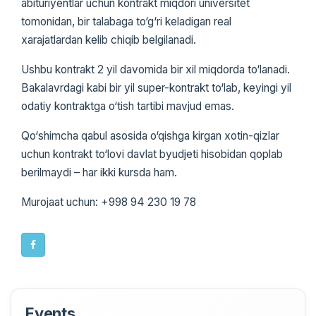
abituriyentlar uchun kontrakt miqdori universitet
tomonidan, bir talabaga to‘g‘ri keladigan real
xarajatlardan kelib chiqib belgilanadi.
Ushbu kontrakt 2 yil davomida bir xil miqdorda to‘lanadi.
Bakalavrdagi kabi bir yil super-kontrakt to‘lab, keyingi yil
odatiy kontraktga o‘tish tartibi mavjud emas.
Qo‘shimcha qabul asosida o‘qishga kirgan xotin-qizlar
uchun kontrakt to‘lovi davlat byudjeti hisobidan qoplab
berilmaydi – har ikki kursda ham.
Murojaat uchun: +998 94 230 19 78
Events