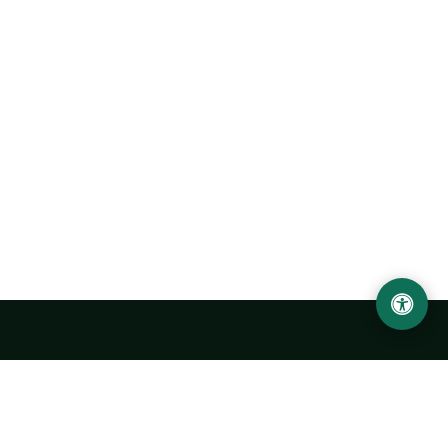
Ургенчский государственный университет
имени Абу Райхана Беруни
Адрес: 220100, Узбекистан, город Ургенч, улица Х.