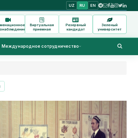
UZ
RU
EN
аменационное
Виртуальная
Резервный
Зеленый
онаблюдение
приемная
кандидат
университет
Международное сотрудничество
и