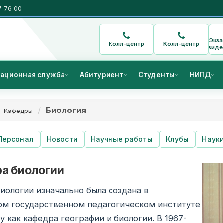
7 76 00
Экз
Колл-центр
Колл-центр
виде
ационная служба
Абитуриент
Студенты
НИПД
Биология
Кафедры
Персонал
Новости
Научные работы
Клубы
Наук
а биологии
иологии изначально была создана в
ом государственном педагогическом институте
ду как кафедра географии и биологии. В 1967-