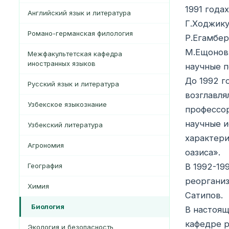
1991 года
Английский язык и литература
Г.Ходжику
Романо-германская филология
Р.Егамбер
М.Ещонов,
Межфакультетская кафедра
иностранных языков
научные п
До 1992 г
Русский язык и литература
возглавля
Узбекское языкознание
профессо
научные и
Узбекский литература
характери
Агрономия
оазиса».
География
В 1992-19
реорганиз
Xимия
Сатипов.
Биология
В настоящ
кафедре р
Экология и безопасность