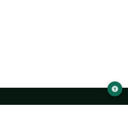
Ургенчский государственный университет
имени Абу Райхана Беруни
Адрес: 220100, Узбекистан, город Ургенч, улица Х. Олимжона,