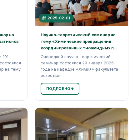
2025-02-01
нар на
Научно-теоретический семинар на
катионов
тему «Химические превращения
координированных тиоамидных л...
в 101
Очередной научно-теоретический
 состоялся
семинар состоялся 29 января 2025
р на тему
года на кафедре «Химия» факультета
естествен...
ПОДРОБНО