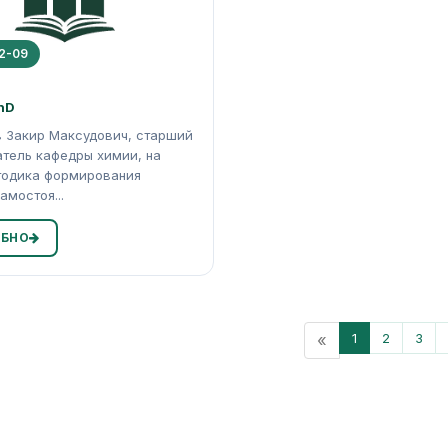
2-09
hD
 Закир Максудович, старший
тель кафедры химии, на
тодика формирования
амостоя...
БНО
«
1
2
3