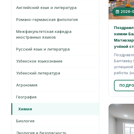
Английский язык и литература
2026-0
Романо-германская филология
Поздравл
Межфакультетская кафедра
химии Ба
иностранных языков
Матназар
учёной сте
Русский язык и литература
Поздравл
Балтаеву 
Узбекское языкознание
успешной
работы (на
Узбекский литература
Агрономия
ПОДРО
География
Xимия
Биология
Экология и безопасность