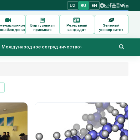
UZ
RU
EN
аменационное
Виртуальная
Резервный
Зеленый
онаблюдение
приемная
кандидат
университет
Международное сотрудничество
и