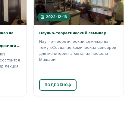
2022-12-16
нар на
Научно-теоретический семинар
в
Научно-теоретический семинар на
окинга ...
тему «Создание химических сенсоров
для мониторинга метана» провела
101
Машарип...
 состоится
ар лекция
ПОДРОБНО