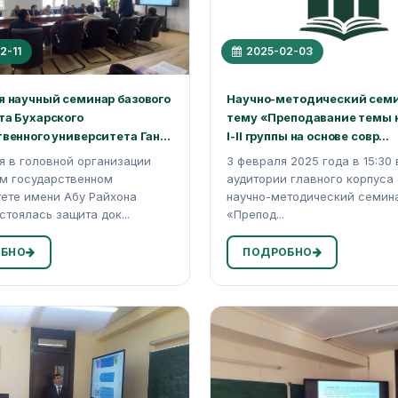
2-11
2025-02-03
я научный семинар базового
Научно-методический семи
та Бухарского
тему «Преподавание темы 
венного университета Ган...
I-II группы на основе совр...
я в головной организации
3 февраля 2025 года в 15:30 
ом государственном
аудитории главного корпуса
ете имени Абу Райхона
научно-методический семина
стоялась защита док...
«Препод...
БНО
ПОДРОБНО