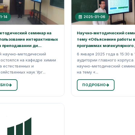
1-14
2025-01-06
етодический семинар на
Научно-методический семи
пользование интерактивных
тему «Объяснение работы 
 преподавании ди...
программах молекулярного д
й научно-методический
6 января 2025 года в 15:30 в 
остоялся на кафедре химии
аудитории главного корпуса
а естественных и
научно-методический семин
зяйственных наук Ург...
на тему «...
БНО
ПОДРОБНО