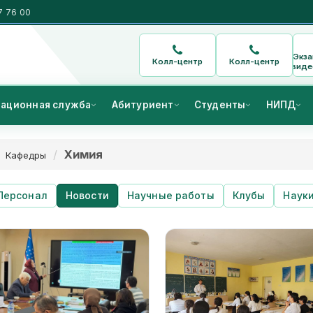
7 76 00
Экз
Колл-центр
Колл-центр
виде
ационная служба
Абитуриент
Студенты
НИПД
Xимия
Кафедры
Персонал
Новости
Научные работы
Клубы
Наук