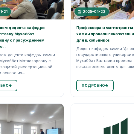
1-21
2025-04-23
яем доцента кафедры
Профессора и магистранты
лтаеву Мухаббат
химии провели показатель
овну с присуждением
для школьников
...
Доцент кафедры химии Урген
государственного университ
яем доцента кафедры химии
Мухаббат Балтаева провела
Мухаббат Матназаровну с
показательные опыты для шко
 защитой диссертационной
 основе из...
БНО
ПОДРОБНО