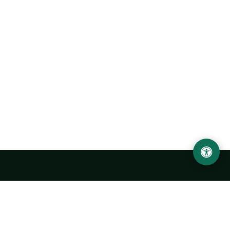
Ургенчский государственный университет
имени Абу Райхана Беруни
Адрес: 220100, Узбекистан, город Ургенч, улица Х. Олимжона,
14.