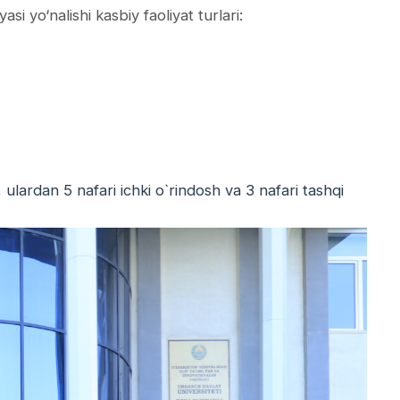
si yo‘nalishi kasbiy faoliyat turlari:
ulardan 5 nafari ichki o`rindosh va 3 nafari tashqi