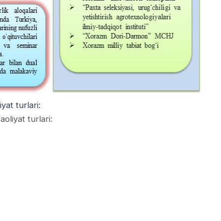
at turlari:
liyat turlari: