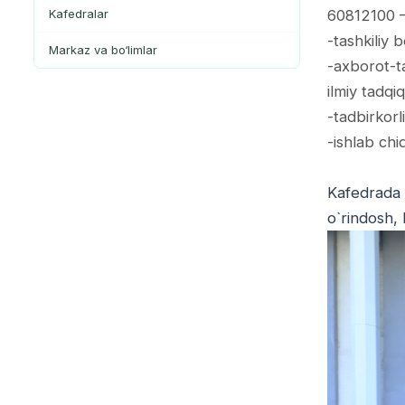
Kafedralar
60812100 –D
-tashkiliy 
Markaz va bo‘limlar
-axborot-tax
ilmiy tadqiq
-tadbirkorli
-ishlab chi
Kafedrada 1
o`rindosh, 