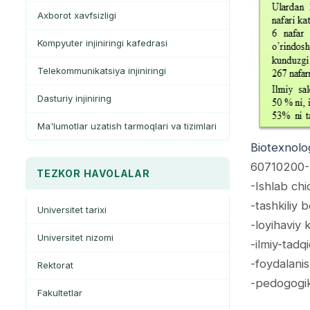
Axborot xavfsizligi
Kompyuter injiniringi kafedrasi
Telekommunikatsiya injiniringi
Dasturiy injiniring
Ma'lumotlar uzatish tarmoqlari va tizimlari
Biotexnolog
60710200-Bi
TEZKOR HAVOLALAR
-Ishlab chi
-tashkiliy 
Universitet tarixi
-loyihaviy 
Universitet nizomi
-ilmiy-tadq
-foydalanis
Rektorat
-pedogogik
Fakultetlar