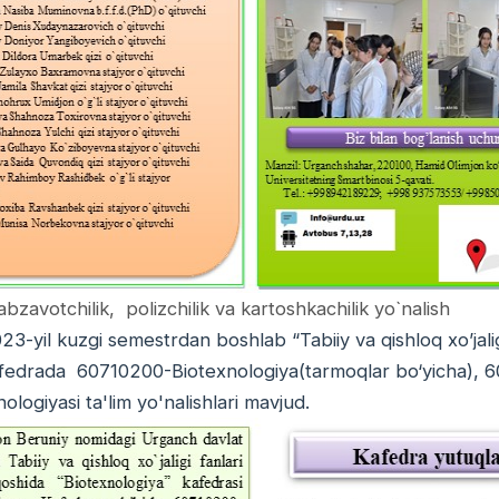
zavotchilik, polizchilik va kartoshkachilik yo`nalish
3-yil kuzgi semestrdan boshlab “Tabiiy va qishloq xo’jaligi
fedrada 60710200-Biotexnologiya(tarmoqlar bo‘yicha), 6081
nologiyasi ta'lim yo'nalishlari mavjud.