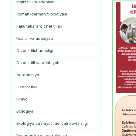
Ingliz tili va adabiyoti
Roman-german filologiyasi
Fakultetlararo chet tillari
Rus tili va adabiyoti
O'zbek tilshunosligi
O'zbek tili va adabiyoti
Agronomiya
Geografiya
Kimyo
Biologiya
Ekologiya va hayot faoliyati xavfsizligi
Pedagogika va psixologiya