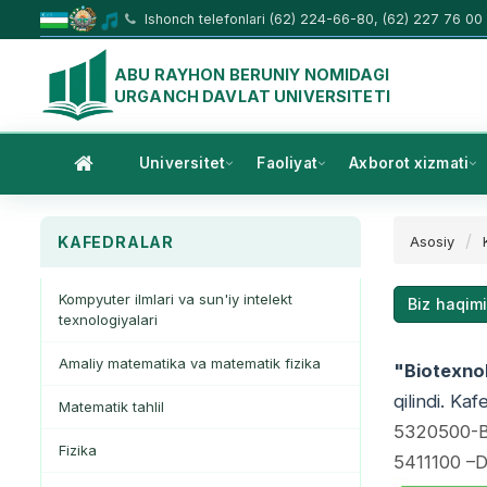
Ishonch telefonlari (62) 224-66-80, (62) 227 76 00
ABU RAYHON BERUNIY NOMIDAGI
URGANCH DAVLAT UNIVERSITETI
Universitet
Faoliyat
Axborot xizmati
KAFEDRALAR
Asosiy
Kompyuter ilmlari va sun'iy intelekt
Biz haqim
texnologiyalari
Amaliy matematika va matematik fizika
"
Biotexno
qilindi. Ka
Matematik tahlil
5320500-Bi
Fizika
5411100 –Do