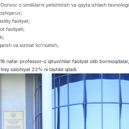
orivor o`simliklarni yetishtirish va qayta ishlash texnologiya
boshqaruv;
liliy faoliyat;
ot faoliyati;
k;
qarish va xizmat ko'rsatish;
8 nafar professor-o`qituvchilar faoliyat olib bormoqdalar, 
Ilmiy salohiyat 22% ni tashkil qiladi.