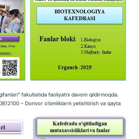
fanlari” fakultetida faoliyatni davom qildirmoqda.
2100 – Dorivor o’simliklarni yetishtirish va qayta