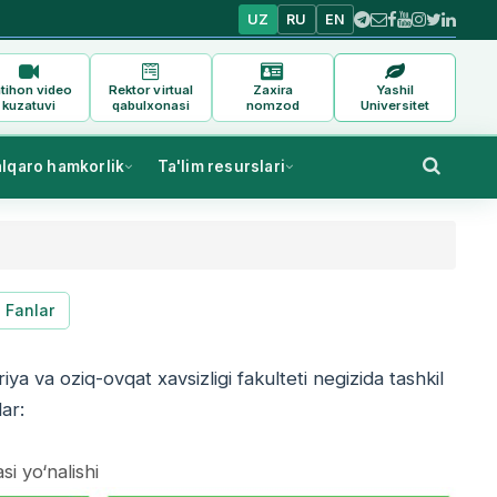
UZ
RU
EN
tihon video
Rektor virtual
Zaxira
Yashil
kuzatuvi
qabulxonasi
nomzod
Universitet
alqaro hamkorlik
Ta'lim resurslari
Fanlar
iya va oziq-ovqat xavsizligi fakulteti negizida tashkil
lar:
si yo‘nalishi