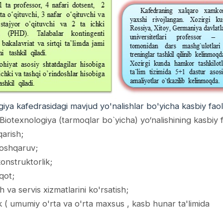
iya kafedrasidagi mavjud yo'nalishlar bo'yicha kasbiy faoliy
otexnologiya (tarmoqlar bo`yicha) yo‘nalishining kasbiy fao
qarish;
boshqaruv;
konstruktorlik;
iqot;
h va servis xizmatlarini ko'rsatish;
 ( umumiy o'rta va o'rta maxsus , kasb hunar ta'limida