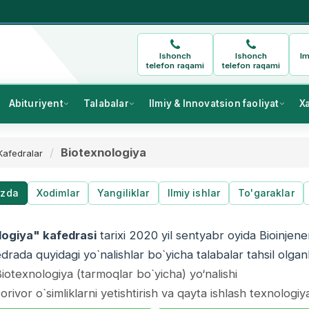
Ishonch
Ishonch
Im
telefon raqami
telefon raqami
Abituriyent
Talabalar
Ilmiy & Innovatsion faoliyat
X
Biotexnologiya
Kafedralar
izda
Xodimlar
Yangiliklar
Ilmiy ishlar
To'garaklar
logiya
"
kafedrasi
tarixi 2020 yil sentyabr oyida Bioinjener
fedrada quyidagi yo`nalishlar bo`yicha talabalar tahsil olgan
otexnologiya (tarmoqlar bo`yicha) yo‘nalishi
rivor o`simliklarni yetishtirish va qayta ishlash texnologiya