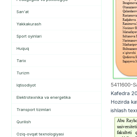
San'at
Yakkakurash
Sport oyinlari
Huquq
Tarix
Turizm
5411600-Sab
Iqtisodiyot
Kafedra 202
Elektrotexnika va energetika
Hozirda ka
Transport tizimlari
ishlash tex
Qurilish
Oziq-ovqat texnologiyasi