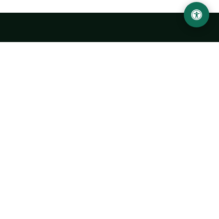
Abu Rayhon Beruniy nomidagi Urganch davlat
universiteti
O‘zbekiston, Urganch shahar, 220100, Hamid Olimjon ko‘chasi, 14-
uy
+998 62 224 6700
info@urdu.uz
Avtobus 7, 13, 28
UNIVERSITET