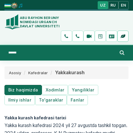
UZ
RU
EN
ABU RAYHON BERUNIY
NOMIDAGI URGANCH
DAVLAT UNIVERSITETI
Yakkakurash
Asosiy
Kafedralar
Biz haqimizda
Xodimlar
Yangiliklar
Ilmiy ishlar
To'garaklar
Fanlar
Yakka kurash kafеdrasi tarixi
Yakka kurash kafеdrasi 2024 yil 27 avgustda tashkil topgan.