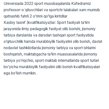
Universiada 2022 sport musobaqalarida Kafedramiz
professor-o`qituvchilari va sportchi talabalari xam munisib
qatnashib fahrli 2 o’rinni qo’lga kiritdilar
Kasbiy tasnif (kvalifikatsiya)lar: Sport faoliyati ta’lim
jarayonida ilmiy pedagogik faoliyat olib borishi, jismoniy
tarbiya darslarida va darsdan tashqari sport faoliyatida
o’qituvchilik hamda murabbiylik faoliyatini olib borish, davlat
nodavlat tashkilotlarda jismoniy tarbiya va sport ishlarini
boshqarish, maktabgacha ta’lim muassasalarida jismoniy
tarbiya yo’riqchisi, sport maktab internatlarida sport turlari
bo’yicha murabbiylik faoliyatini olib borish kvalifikatsiyalari
ega bo’lish mumkin.