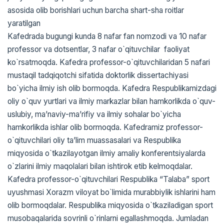
asоsida оlib bоrishlari uchun barcha shart-sha rоitlar
yaratilgan
Kafedrada bugungi kunda 8 nafar fan nomzodi va 10 nafar
professor va dotsentlar, 3 nafar o`qituvchilar faoliyat
ko`rsatmoqda. Kafedra professor-o`qituvchilaridan 5 nafari
mustaqil tadqiqotchi sifatida doktorlik dissertachiyasi
bo`yicha ilmiy ish olib bormoqda. Kafedra Respublikamizdagi
oliy o`quv yurtlari va ilmiy markazlar bilan hamkorlikda o`quv-
uslubiy, ma’naviy-ma’rifiy va ilmiy sohalar bo`yicha
hamkorlikda ishlar olib bormoqda. Kafedramiz professor-
o`qituvchilari oliy ta’lim muassasalari va Respublika
miqyosida o`tkazilayotgan ilmiy amaliy konferentsiyalarda
o`zlarini ilmiy maqolalari bilan ishtirok etib kelmoqdalar.
Kafedra professor-o`qituvchilari Respublika “Talaba” sport
uyushmasi Xorazm viloyat bo`limida murabbiylik ishlarini ham
olib bormoqdalar. Respublika miqyosida o`tkaziladigan sport
musobaqalarida sovrinli o`rinlarni egallashmoqda. Jumladan