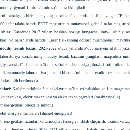
umumiy qiymati 1 mlrd 74 mln so‘mni tashkil qiladi.
rni amalga oshirish jarayoniga texnika fakultetida tahsil olayotgan “Elektr
100 nafar talaba hamda EETT magistratura mutaxassisligidan 1 nafar magistr o‘q
 ishlar.
Kafedrada 2017 yildan boshlab hozirgi kungacha ilmiy- uslubiy se
ikasi” yo‘nalishlarida hamda “Lazer fizikasining dolzarb muammolari” mavzular
oddiy texnik bazasi.
2021-2022 o‘quv yillarida o‘quv jarayoni sifatini yaxs
-laboratoriya xonalarining moddiy texnik bazasini yangilash maqsadida univ
ogiya asoslari” fanidan 526 mln so‘mlik laboratoriya jihozlari sotib olindi. I
lik zamonaviy laboratoriya jihozlari bilan ta’minlandi. Texnik mexanika fan
lotlari olib borilmoqda
shlari:
Kafedra tarkibida 3 ta bakalavriat ta’lim yo‘nalishlari va 1 ta magistra
tr texnikasi, elektr mexanikasi va elektr texnologiyalari (mashinasozlik)
 energetikasi (elektr ta’minoti)
il energiya manbalari (shamol energiyasi)
 energetikasi tizimlari va tarmoqlari (energiya ishlab chiqarish, uzatish va ta
alari.
Bundan tashqari 2017-2023 yillar davomida kafedra professor - o‘qitu