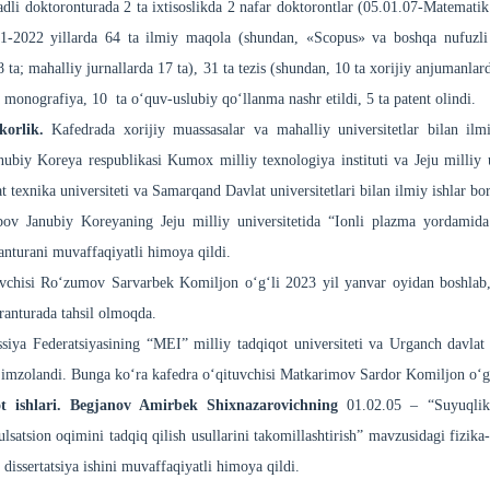
dli doktoronturada 2 ta ixtisoslikda 2 nafar doktorontlar (05.01.07-Matematik 
-2022 yillarda 64 ta ilmiy maqola (shundan, «Scopus» va boshqa nufuzli xo
8 ta; mahalliy jurnallarda 17 ta), 31 ta tezis (shundan, 10 ta xorijiy anjumanlard
 monografiya, 10 ta o‘quv-uslubiy qo‘llanma nashr etildi, 5 ta patent olindi.
korlik.
Kafedrada xorijiy muassasalar va mahalliy universitetlar bilan ilm
nubiy Koreya respublikasi Kumox milliy texnologiya instituti va Jeju milliy 
 texnika universiteti va Samarqand Davlat universitetlari bilan ilmiy ishlar b
ov Janubiy Koreyaning Jeju milliy universitetida “Ionli plazma yordamida 
anturani muvaffaqiyatli himoya qildi.
vchisi Ro‘zumov Sarvarbek Komiljon o‘g‘li 2023 yil yanvar oyidan boshlab, “
ranturada tahsil olmoqda.
siya Federatsiyasining “MEI” milliy tadqiqot universiteti va Urganch davlat un
zolandi. Bunga ko‘ra kafedra o‘qituvchisi Matkarimov Sardor Komiljon o‘g`li R
t ishlari.
Begjanov Amirbek Shixnazarovichning
01.02.05 – “Suyuqlik
lsatsion oqimini tadqiq qilish usullarini takomillashtirish” mavzusidagi fizika
dissertatsiya ishini muvaffaqiyatli himoya qildi.