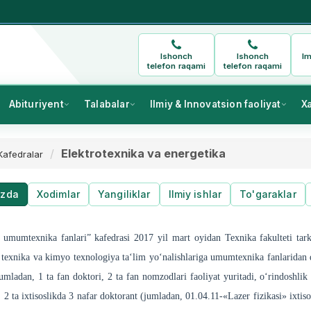
Ishonch
Ishonch
Im
telefon raqami
telefon raqami
Abituriyent
Talabalar
Ilmiy & Innovatsion faoliyat
X
Elektrotexnika va energetika
Kafedralar
izda
Xodimlar
Yangiliklar
Ilmiy ishlar
To'garaklar
o umumtexnika fanlari” kafedrasi 2017 yil mart oyidan Texnika fakulteti tark
g texnika va kimyo texnologiya ta‘lim yo‘nalishlariga umumtexnika fanlaridan 
mladan, 1 ta fan doktori, 2 ta fan nomzodlari faoliyat yuritadi, o‘rindoshlik 
2 ta ixtisoslikda 3 nafar doktorant (jumladan, 01.04.11-«Lazer fizikasi» ixtis