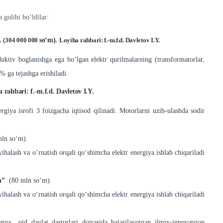
 golibi bo‘ldilar:
”.
(304 000 000
so‘m).
Loyiha rahbari: f.-m.f.d. Davletov I.Y.
ktiv boglanishga ega bo‘lgan elektr qurilmalarning (transformatorlar,
% ga tejashga erishiladi.
 rahbari: f.-m.f.d. Davletov I.Y.
rgiya isrofi 3 foizgacha iqtisod qilinadi. Motorlarni uzib-ulashda sodir
ln so‘m).
halash va o‘rnatish orqali qo‘shimcha elektr energiya ishlab chiqariladi
h”
(80 mln so‘m).
halash va o‘rnatish orqali qo‘shimcha elektr energiya ishlab chiqariladi
atga oid davlat dasturlari doirasida bajarilayotgan ilmiy-innovatsion