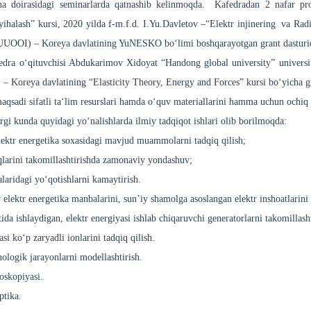
iha doirasidagi seminarlarda qatnashib kelinmoqda. Kafedradan 2 nafar pr
oyihalash” kursi, 2020 yilda f-m.f.d. I.Yu.Davletov –“Elektr injinering va 
OOI) – Koreya davlatining YuNESKO bo‘limi boshqarayotgan grant dasturida 
fedra o‘qituvchisi Abdukarimov Xidoyat “Handong global university” unive
Koreya davlatining “Elasticity Theory, Energy and Forces” kursi bo‘yicha gr
aqsadi sifatli ta‘lim resurslari hamda o‘quv materiallarini hamma uchun ochiq 
rgi kunda quyidagi yo‘nalishlarda ilmiy tadqiqot ishlari olib borilmoqda:
lektr energetika soxasidagi mavjud muammolarni tadqiq qilish;
qlarini takomillashtirishda zamonaviy yondashuv;
alaridagi yo‘qotishlarni kamaytirish.
elektr energetika manbalarini, sun’iy shamolga asoslangan elektr inshoatlarini 
ida ishlaydigan, elektr energiyasi ishlab chiqaruvchi generatorlarni takomillasht
si ko‘p zaryadli ionlarini tadqiq qilish.
nologik jarayonlarni modellashtirish.
oskopiyasi.
ptika.