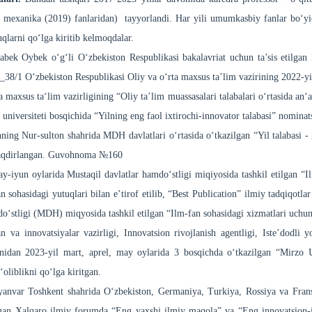
 mexanika (2019) fanlaridan) tayyorlandi. Har yili umumkasbiy fanlar bo‘yic
uqlarni qo‘lga kiritib kelmoqdalar.
ek Oybek oʻgʻli Oʻzbekiston Respublikasi bakalavriat uchun ta’sis etilgan B
/1 O‘zbekiston Respublikasi Oliy va oʻrta maxsus ta’lim vazirining 2022-yil
 maxsus taʻlim vazirligining “Oliy ta’lim muassasalari talabalari oʻrtasida anʻ
universiteti bosqichida “Yilning eng faol ixtirochi-innovator talabasi” nominat
ing Nur-sulton shahrida MDH davlatlari oʻrtasida oʻtkazilgan “Yil talabasi - 
 taqdirlangan. Guvohnoma №160
-iyun oylarida Mustaqil davlatlar hamdoʻstligi miqiyosida tashkil etilgan “Ilm
n sohasidagi yutuqlari bilan e’tirof etilib, “Best Publication” ilmiy tadqiqot
oʻstligi (MDH) miqyosida tashkil etilgan “Ilm-fan sohasidagi xizmatlari uchu
an va innovatsiyalar vazirligi, Innovatsion rivojlanish agentligi, Iste’dodli
nidan 2023-yil mart, aprel, may oylarida 3 bosqichda oʻtkazilgan “Mirzo U
ʻoliblikni qoʻlga kiritgan.
yanvar Toshkent shahrida Oʻzbekiston, Germaniya, Turkiya, Rossiya va Fransi
lgan Xalqaro ilmiy forumda “Eng yaxshi ilmiy maqola” va “Eng innovatsion-ilm