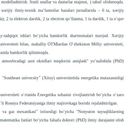
modellashtirish. Sonli usullar va dasturlar majmui, ) tahsil olishmoqda.
rijiy ilmiy-texnik ma’lumotlar bazalari jurnallarida – 6 ta, xorijiy
a), 2 ta elektron darslik, 2 ta electron qo‘llanma, 1 ta darslik, 1 ta o‘quv
iy-tadqiqot ishlari bo‘yicha hamkorlik shartnomalari mavjud. Xorijiy
universiteti bilan, mahalliy OTMlardan O‘zbekiston Milliy universiteti,
orasida hamkorlik qilinmoqda.
atmosferadagi azot oksidlari miqdorini aniqlash” yo‘nalishida (PhD)
Southeast university” (Xitoy) universitetida energetika mutaxassisligi
iversiteti o‘rtasida Energetika sohasini rivojlantirish bo‘yicha o‘zaro
ossiya Federatsiyasiga ilmiy stajirovkaga borishi rejalashtirilgan.
 va gaz mexanikasi” ixtisosligi bo‘yicha “Nonyuton suyuqliklarning
-matematika fanlari bo‘yicha falsafa doktori (PhD) ilmiy darajasini olish