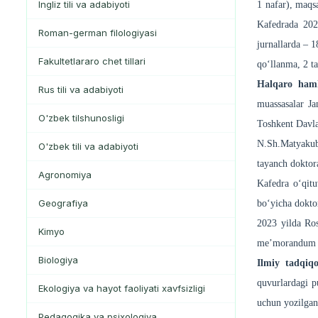
Ingliz tili va adabiyoti
1 nafar), maqsa
Kafedrada 2021
Roman-german filologiyasi
jurnallarda – 1
Fakultetlararo chet tillari
qo‘llanma, 2 ta
Halqaro ham
Rus tili va adabiyoti
muassasalar Ja
O'zbek tilshunosligi
Toshkent Davlat
N.Sh.Matyakub
O'zbek tili va adabiyoti
tayanch doktor
Agronomiya
Kafedra o‘qitu
Geografiya
bo‘yicha dokto
2023 yilda Ros
Kimyo
me’morandum im
Biologiya
Ilmiy tadqiqo
quvurlardagi pu
Ekologiya va hayot faoliyati xavfsizligi
uchun yozilgan 
Pedagogika va psixologiya