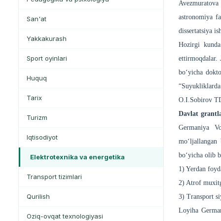
Avezmuratova Z
astronomiya fa
San'at
dissertatsiya i
Yakkakurash
Hozirgi kunda 
Sport oyinlari
ettirmoqdalar.
bo‘yicha dokto
Huquq
“Suyukliklarda
Tarix
O.I.Sobirov TD
Davlat g
rantl
Turizm
Germaniya Vol
Iqtisodiyot
mo‘ljallangan 
bo‘yicha olib b
Elektrotexnika va energetika
1) Yerdan foyda
Transport tizimlari
2) Atrof muxitg
Qurilish
3) Transport si
Loyiha Germani
Oziq-ovqat texnologiyasi