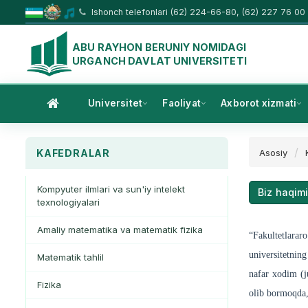
Ishonch telefonlari (62) 224-66-80, (62) 227 76 00
ABU RAYHON BERUNIY NOMIDAGI
URGANCH DAVLAT UNIVERSITETI
Universitet
Faoliyat
Axborot xizmati
KAFEDRALAR
Asosiy
Kompyuter ilmlari va sun'iy intelekt
Biz haqim
texnologiyalari
Amaliy matematika va matematik fizika
“Fakultetlarar
universitetnin
Matematik tahlil
nafar xodim (ju
Fizika
olib bormoqda, 