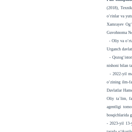
(2018), Texnik
o‘rinlar va yut
Xamrayev Ogʻab
Guvohnoma №_38
- Oliy va oʻrta
Urganch davlat 
- Qozogʻistonn
nishoni bilan
- 2022-yil may
o‘zining ilm-fa
Davlatlar Hamd
Oliy ta`lim, f
agentligi tomo
bosqichlarida g
- 2023-yil 13-
tarzda oʻtkazi