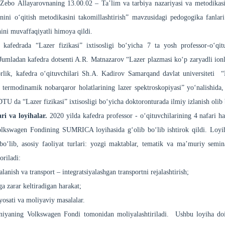
ebo Allayarovnaning 13.00.02 – Ta’lim va tarbiya nazariyasi va metodikasi 
nini o‘qitish metodikasini takomillashtirish” mavzusidagi pedogogika fanlar
shini muvaffaqiyatli himoya qildi.
kafedrada “Lazer fizikasi” ixtisosligi bo‘yicha 7 ta yosh professor-o‘qit
 Jumladan kafedra dotsenti A.R. Matnazarov “Lazer plazmasi ko‘p zaryadli ionl
rlik, kafedra o‘qituvchilari Sh.A. Kadirov Samarqand davlat universiteti “N
 termodinamik nobarqaror holatlarining lazer spektroskopiyasi” yo‘nalishida
TU da “Lazer fizikasi” ixtisosligi bo‘yicha doktoronturada ilmiy izlanish olib
ar
i
va loyihalar.
2020 yilda kafedra professor - o‘qituvchilarining 4 nafari h
kswagen Fondining SUMRICA loyihasida g‘olib bo‘lib ishtirok qildi. Loyiha
bo‘lib, asosiy faoliyat turlari: yozgi maktablar, tematik va ma’muriy semina
oriladi:
lanish va transport – integratsiyalashgan transportni rejalashtirish;
a zarar keltiradigan harakat;
yosati va moliyaviy masalalar.
yaning Volkswagen Fondi tomonidan moliyalashtiriladi. Ushbu loyiha doiras