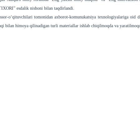
ORI” esdalik nishoni bilan taqdirlandi.
sor-o‘qituvchilari tomonidan axborot-komunukatsiya texnologiyalariga oid d
qi bilan himoya qilinadigan turli materiallar ishlab chiqilmoqda va yaratilmoq