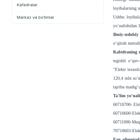
Kafedralar
loyihalarning 
Markaz va bo‘limlar
Ushbu loyihala
yo‘nalishidan 
Ilmiy-uslubiy
o‘qitish metod
Kafedraning m
tegishli o‘quv
“Elektr texnol
120,4 mln so‘m
tajriba mashg‘u
Ta’lim yo‘nali
60710700- Elelk
60710600-Elektr
60711000-Muqob
70710603-Elektr
Fan olimpiad