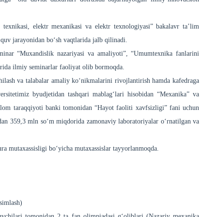
 texnikasi, elektr mexanikasi va elektr texnologiyasi” bakalavr ta’lim
uv jarayonidan bo‘sh vaqtlarida jalb qilinadi.
minar “Muxandislik nazariyasi va amaliyoti”, “Umumtexnika fanlarini
ida ilmiy seminarlar faoliyat olib bormoqda.
hilash va talabalar amaliy ko‘nikmalarini rivojlantirish hamda kafedraga
ersitetimiz byudjetidan tashqari mablag‘lari hisobidan “Mexanika” va
slom taraqqiyoti banki tomonidan “Hayot faoliti xavfsizligi” fani uchun
idan 359,3 mln so‘m miqdorida zamonaviy laboratoriyalar o‘rnatilgan va
tura mutaxassisligi bo‘yicha mutaxassislar tayyorlanmoqda.
qsimlash)
vchilari tomonidan 2 ta fan olimpiadasi g‘oliblari (Nazariy mexanika