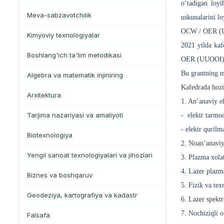
o‘tadigan loy
Meva-sabzavotchilik
uskunalarini l
OCW / OER (UU
Kimyoviy texnologiyalar
2021 yilda ka
Boshlang'ich ta'lim metodikasi
OER (UUOOI) – 
Bu grantning m
Algebra va matematik injiniring
Kafedrada hozi
Arxitektura
1. An’anaviy e
Tarjima nazariyasi va amaliyoti
- elektr tarmo
- elektr qurilm
Biotexnologiya
2. Noan’anaviy 
Yengil sanoat texnologiyalari va jihozlari
3. Plazma xolat
4. Lazer plazma
Biznes va boshqaruv
5. Fizik va tex
Geodeziya, kartografiya va kadastr
6. Lazer spektr
7. Nochiziqli o
Falsafa