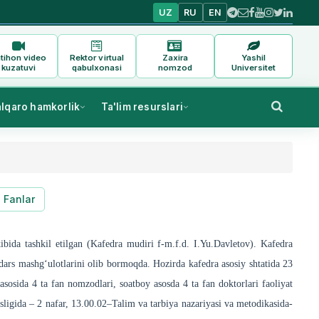
UZ
RU
EN
tihon video
Rektor virtual
Zaxira
Yashil
kuzatuvi
qabulxonasi
nomzod
Universitet
alqaro hamkorlik
Ta'lim resurslari
Fanlar
ibida tashkil etilgan (Kafedra mudiri f-m.f.d. I.Yu.Davletov). Kafedra
dars mashg‘ulotlarini olib bormoqda. Hozirda kafedra asosiy shtatida 23
asosida 4 ta fan nomzodlari, soatboy asosda 4 ta fan doktorlari faoliyat
osligida – 2 nafar, 13.00.02–Talim va tarbiya nazariyasi va metodikasida-