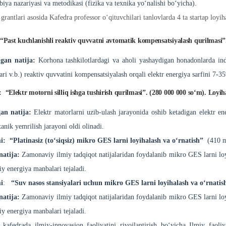
biya nazariyasi va metodikasi (fizika va texnika yo‘nalishi bo‘yicha).
 grantlari asosida Kafedra professor o‘qituvchilari tanlovlarda 4 ta startap loyiha
“Past kuchlanishli reaktiv quvvatni avtomatik kompensatsiyalash qurilmasi
n natija:
Korhona tashkilotlardagi va aholi yashaydigan honadonlarda indu
lari v.b.) reaktiv quvvatini kompensatsiyalash orqali elektr energiya sarfini 7-35
 “Elektr motorni silliq ishga tushirish qurilmasi”. (280 000 000 so‘m). Loyiha
an natija:
Elektr matorlarni uzib-ulash jarayonida oshib ketadigan elektr ene
nik yemrilish jarayoni oldi olinadi.
i:
“
Platinasiz (to‘siqsiz) mikro GES larni loyihalash va o‘rnatish”
(410 m
natija:
Zamonaviy ilmiy tadqiqot natijalaridan foydalanib mikro GES larni loyi
y energiya manbalari tejaladi.
i
:
“Suv nasos stansiyalari uchun mikro GES larni loyihalash va o‘rnatis
natija:
Zamonaviy ilmiy tadqiqot natijalaridan foydalanib mikro GES larni loyi
y energiya manbalari tejaladi.
kafedrada ilmiy-innovasion faoliyatini rivojlantirish bo‘yicha Ilmiy faoliy