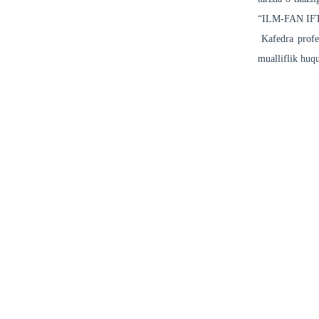
“ILM-FAN IFTIX
Kafedra profes
mualliflik huqu