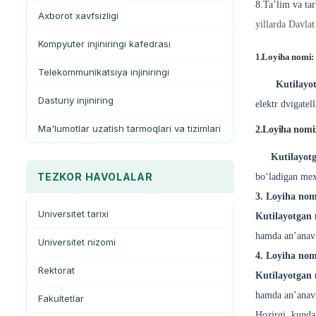
8.Ta’lim va tar
Axborot xavfsizligi
yillarda Davlat
Kompyuter injiniringi kafedrasi
1.Loyiha nomi:
Telekommunikatsiya injiniringi
Kutilayotga
Dasturiy injiniring
elektr dvigatel
Ma'lumotlar uzatish tarmoqlari va tizimlari
2.Loyiha nomi:
Kutilayotg
TEZKOR HAVOLALAR
bo‘ladigan mexa
3.
Loyiha nom
Universitet tarixi
Kutilayotgan 
hamda an’anavi
Universitet nizomi
4.
Loyiha nom
Rektorat
Kutilayotgan 
hamda an’anavi
Fakultetlar
Hozirgi kunda 