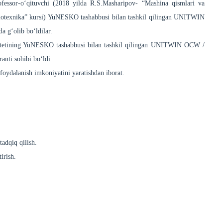
ofessor-o‘qituvchi (2018 yilda R.S.Masharipov- “Mashina qismlari va
Radiotexnika” kursi) YuNESKO tashabbusi bilan tashkil qilingan UNITWIN
g‘olib bo‘ldilar.
rsitetining YuNESKO tashabbusi bilan tashkil qilingan UNITWIN OCW /
anti sohibi bo‘ldi
foydalanish imkoniyatini yaratishdan iborat.
tadqiq qilish.
irish.