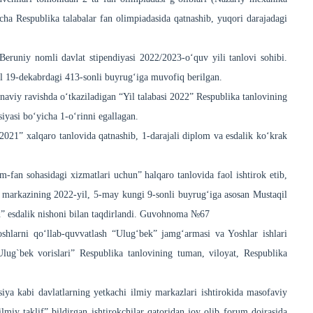
ha Respublika talabalar fan olimpiadasida qatnashib, yuqori darajadagi
eruniy nomli davlat stipendiyasi 2022/2023-oʻquv yili tanlovi sohibi.
 19-dekabrdagi 413-sonli buyrugʻiga muvofiq berilgan.
anaviy ravishda oʻtkaziladigan “Yil talabasi 2022” Respublika tanlovining
siyasi boʻyicha 1-o‘rinni egallagan.
2021” xalqaro tanlovida qatnashib, 1-darajali diplom va esdalik koʻkrak
-fan sohasidagi xizmatlari uchun” halqaro tanlovida faol ishtirok etib,
lar markazining 2022-yil, 5-may kungi 9-sonli buyrugʻiga asosan Mustaqil
n” esdalik nishoni bilan taqdirlandi. Guvohnoma №67
 yoshlarni qoʻllab-quvvatlash “Ulugʻbek” jamgʻarmasi va Yoshlar ishlari
lug`bek vorislari” Respublika tanlovining tuman, viloyat, Respublika
ya kabi davlatlarning yetkachi ilmiy markazlari ishtirokida masofaviy
iy taklif” bildirgan ishtirokchilar qatoridan joy olib forum doirasida