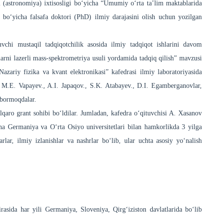
(astronomiya) ixtisosligi bo‘yicha “Umumiy o‘rta ta’lim maktablarida
i bo‘yicha falsafa doktori (PhD) ilmiy darajasini olish uchun yozilgan
uvchi mustaqil tadqiqotchilik asosida ilmiy tadqiqot ishlarini davom
arni lazerli mass-spektrometriya usuli yordamida tadqiq qilish” mavzusi
azariy fizika va kvant elektronikasi” kafedrasi ilmiy laboratoriyasida
, M.E. Vapayev., A.I. Japaqov., S.K. Atabayev., D.I. Egamberganovlar,
 bormoqdalar.
alqaro grant sohibi bo‘ldilar. Jumladan, kafedra o‘qituvchisi A. Xasanov
 Germaniya va O‘rta Osiyo universitetlari bilan hamkorlikda 3 yilga
rlar, ilmiy izlanishlar va nashrlar bo‘lib, ular uchta asosiy yo‘nalish
ida har yili Germaniya, Sloveniya, Qirg‘iziston davlatlarida bo‘lib