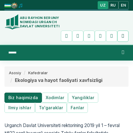
UZ
RU
EN
ABU RAYHON BERUNIY
NOMIDAGI URGANCH
DAVLAT UNIVERSITETI
Asosiy
Kafedralar
Ekologiya va hayot faoliyati xavfsizligi
Biz haqimizda
Xodimlar
Yangiliklar
Ilmiy ishlar
To'garaklar
Fanlar
Urganch Davlat Universiteti rektorining 2019 yil 1 – fevral