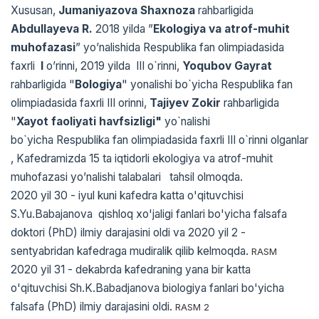
Xususan,
Jumaniyazova Shaxnoza
rahbarligida
Abdullayeva R.
2018 yilda ”
Ekologiya va atrof-muhit
muhofazasi
” yo’nalishida Respublika fan olimpiadasida
faxrli
I
o’rinni, 2019 yilda III o`rinni,
Yoqubov Gayrat
rahbarligida "
Bologiya
" yonalishi bo`yicha Respublika fan
olimpiadasida faxrli III orinni,
Tajiyev Zokir
rahbarligida
"
Xayot faoliyati havfsizligi"
yo`nalishi
bo`yicha Respublika fan olimpiadasida faxrli III o`rinni olganlar
, Kafedramizda 15 ta iqtidorli ekologiya va atrof-muhit
muhofazasi yo’nalishi talabalari tahsil olmoqda.
2020 yil 30 - iyul kuni kafedra katta o'qituvchisi
S.Yu.Babajanova qishloq xo'jaligi fanlari bo'yicha falsafa
doktori (PhD) ilmiy darajasini oldi va 2020 yil 2 -
sentyabridan kafedraga mudiralik qilib kelmoqda.
RASM
2020 yil 31 - dekabrda kafedraning yana bir katta
o'qituvchisi Sh.K.Babadjanova biologiya fanlari bo'yicha
falsafa (PhD) ilmiy darajasini oldi.
RASM 2