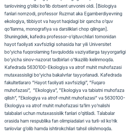
tanlovining g‘olibi bo’lib dotsent unvonini oldi. [Biologiya
fanlari nomzodi, professor Ruzmat aka Egamberdiyevning
ekologiya, tibbiyot va hayot haqidagi bir qancha o’quv
qo’llanma, monografiya va darsliklari chop qilingan].
Shuningdek, kafedra professor-o’qituvchilari tomonidan
hayot faoliyati xavfsizligi sohasida har yili Universitet
bo’yicha fuqorolarning favqulodda vaziyatlarga tayyorgarligi
bo’yicha sinov-nazorat tadbirlari o’tkazilib kelinmoqda.
Kafedrada 5630100-Ekologiya va atrof muhit muhofazasi
mutaxassisligi bo’yicha bakalvrlar tayyorlanadi. Kafedrada
fakultetlararo ”Hayot faoliyati xavfsizligi”, ”Fuqaro
muhofazasi”, ”Ekologiya”, ”Ekologiya va tabiatni muhofaza
qilish”, ”Ekologiya va atrof-muhit muhofazasi” va 5630100-
Ekologiya va atrof muhit muhofazasi ta’lim yo’nalishi
talabalari uchun mutaxassislik fanlari o’qitiladi. Talabalar
orasida ham respublika fan olimpiadalari va turli-xil ko’rik
tanlovlar g’olib hamda ishtirokchilari tahsil olishmoqda.