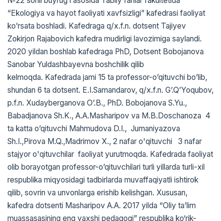
№22 sonli buyrug’i asosida Tabiiy fanlar fakultetida
“Ekologiya va hayot faoliyati xavfsizligi” kafedrasi faoliyat
ko’rsata boshladi. Kafedraga q/x.f.n. dotsent Tajiyev
Zokirjon Rajabovich kafedra mudirligi lavozimiga saylandi.
2020 yildan boshlab kafedraga PhD, Dotsent Bobojanova
Sanobar Yuldashbayevna boshchilik qilib
kelmoqda. Kafedrada jami 15 ta professor-o’qituvchi bo’lib,
shundan 6 ta dotsent. E.I.Samandarov, q/x.f.n. G’.Q’Yoqubov,
p.f.n. Xudayberganova O’.B., PhD. Bobojanova S.Yu.,
Babadjanova Sh.K., A.A.Masharipov va M.B.Doschanoza 4
ta katta o’qituvchi Mahmudova D.I., Jumaniyazova
Sh.I.,Pirova M.Q.,Madrimov X., 2 nafar o'qituvchi 3 nafar
stajyor o'qituvchilar faoliyat yurutmoqda. Kafedrada faoliyat
olib borayotgan professor-o’qituvchilari turli yillarda turli-xil
respublika miqyosidagi tadbirlarda muvaffaqiyatli ishtirok
qilib, sovrin va unvonlarga erishib kelishgan. Xususan,
kafedra dotsenti Masharipov A.A. 2017 yilda “Oliy ta’lim
muassasasining eng yaxshi pedagogi” respublika ko‘rik-