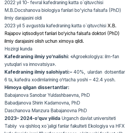
2022 yil 10- fevral kafedraning katta o`qituvchisi
M.B.Docshanova biologiya fanlari bo'yicha falsafa (PhD)
ilmiy darajasini oldi
2023 yil 5 avgustda kafedraning katta o`qituvchisi
X.B.
Rajapov
iqtisodiyot fanlari bo‘yicha falsafa doktori (PhD)
ilmiy darajasini olish uchun ximoya qildi.
Hozirgi kunda
Kafedraning ilmiy yo‘nalishi:
«Agroekologiya: ilm-fan
yutuqlari va innovatsiya».
Kafedraning ilmiy salohiyati:–
40%, ulardan dotsentlar
6 ta, kafedra xodimlarining o‘rtacha yoshi – 42.4 yosh.
Himoya qilgan dissertantlar:
Babajanova Sanobar Yuldashbaevna, PhD
Babadjanova Shirin Kadamovna, PhD
Daschanova Manzura Babajanovna PhD
2023– 2024-o’quv yilida
Urganch davlat universiteti
Таbiiy va qishloq xo`jaligi fanlar fakulteti Ekologiya va HFX