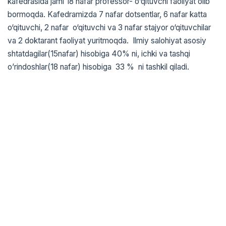
kafedrasida jami 18 nafar professor- o’qituvchi faoliyat olib
bormoqda. Kafedramizda 7 nafar dotsentlar, 6 nafar katta
o‘qituvchi, 2 nafar o‘qituvchi va 3 nafar stajyor o‘qituvchilar
va 2 doktarant faoliyat yuritmoqda. Ilmiy salohiyat asosiy
shtatdagilar(15nafar) hisobiga 40% ni, ichki va tashqi
o’rindoshlar(18 nafar) hisobiga 33 % ni tashkil qiladi.