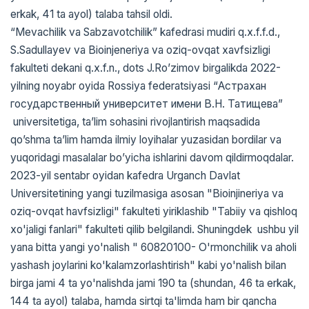
erkak, 41 ta ayol) talaba tahsil oldi.
“Mevachilik va Sabzavotchilik” kafedrasi mudiri q.x.f.f.d.,
S.Sadullayev va Bioinjeneriya va oziq-ovqat xavfsizligi
fakulteti dekani q.x.f.n., dots J.Ro’zimov birgalikda 2022-
yilning noyabr oyida Rossiya federatsiyasi “Астрахан
государственный университет имени В.Н. Татищева”
universitetiga, ta’lim sohasini rivojlantirish maqsadida
qo’shma ta’lim hamda ilmiy loyihalar yuzasidan bordilar va
yuqoridagi masalalar bo’yicha ishlarini davom qildirmoqdalar.
2023-yil sentabr oyidan kafedra Urganch Davlat
Universitetining yangi tuzilmasiga asosan "Bioinjineriya va
oziq-ovqat havfsizligi" fakulteti yiriklashib "Tabiiy va qishloq
xo'jaligi fanlari" fakulteti qilib belgilandi. Shuningdek ushbu yil
yana bitta yangi yo'nalish " 60820100- O'rmonchilik va aholi
yashash joylarini ko'kalamzorlashtirish" kabi yo'nalish bilan
birga jami 4 ta yo'nalishda jami 190 ta (shundan, 46 ta erkak,
144 ta ayol) talaba, hamda sirtqi ta'limda ham bir qancha