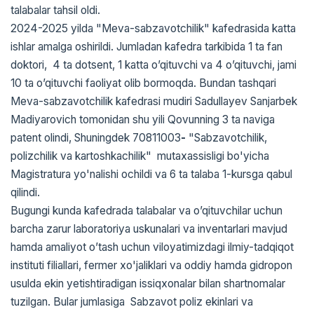
talabalar tahsil oldi.
2024-2025 yilda "Meva-sabzavotchilik" kafedrasida katta
ishlar amalga oshirildi. Jumladan kafedra tarkibida 1 ta fan
doktori, 4 ta dotsent, 1 katta o’qituvchi va 4 o’qituvchi, jami
10 ta o’qituvchi faoliyat olib bormoqda. Bundan tashqari
Meva-sabzavotchilik kafedrasi mudiri Sadullayev Sanjarbek
Madiyarovich tomonidan shu yili Qovunning 3 ta naviga
patent olindi, Shuningdek 70811003
-
"Sabzavotchilik,
polizchilik va kartoshkachilik" mutaxassisligi bo'yicha
Magistratura yo'nalishi ochildi va 6 ta talaba 1-kursga qabul
qilindi.
Bugungi kunda kafedrada talabalar va o’qituvchilar uchun
barcha zarur laboratoriya uskunalari va inventarlari mavjud
hamda amaliyot o’tash uchun viloyatimizdagi ilmiy-tadqiqot
instituti filiallari, fermer xo'jaliklari va oddiy hamda gidropon
usulda ekin yetishtiradigan issiqxonalar bilan shartnomalar
tuzilgan. Bular jumlasiga Sabzavot poliz ekinlari va