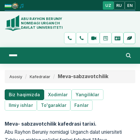
UZ
RU
EN
ABU RAYHON BERUNIY
NOMIDAGI URGANCH
DAVLAT UNIVERSITETI
Meva-sabzavotchilik
Asosiy
Kafedralar
Biz haqimizda
Xodimlar
Yangiliklar
Ilmiy ishlar
To'garaklar
Fanlar
Meva- sabzavotchilik kafedrasi tarixi
.
Abu Rayhon Beruniy nomidagi Urganch dalat uniersiteti