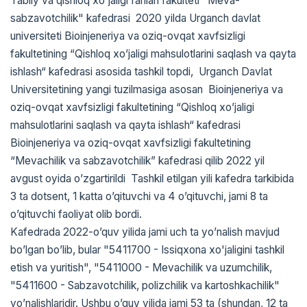
Tabiiy va qishloq xo'jaligi fanlari fakulteti "Meva-
sabzavotchilik" kafedrasi 2020 yilda Urganch davlat
universiteti Bioinjeneriya va oziq-ovqat xavfsizligi
fakultetining “Qishloq xo’jaligi mahsulotlarini saqlash va qayta
ishlash“ kafedrasi asosida tashkil topdi, Urganch Davlat
Universitetining yangi tuzilmasiga asosan Bioinjeneriya va
oziq-ovqat xavfsizligi fakultetining “Qishloq xo’jaligi
mahsulotlarini saqlash va qayta ishlash“ kafedrasi
Bioinjeneriya va oziq-ovqat xavfsizligi fakultetining
“Mevachilik va sabzavotchilik” kafedrasi qilib 2022 yil
avgust oyida o’zgartirildi Tashkil etilgan yili kafedra tarkibida
3 ta dotsent, 1 katta o’qituvchi va 4 o’qituvchi, jami 8 ta
o’qituvchi faoliyat olib bordi.
Kafedrada 2022-o’quv yilida jami uch ta yo’nalish mavjud
bo’lgan bo’lib, bular "5411700 - Issiqxona xo'jaligini tashkil
etish va yuritish", "5411000 - Mevachilik va uzumchilik,
"5411600 - Sabzavotchilik, polizchilik va kartoshkachilik"
yo’nalishlaridir. Ushbu o’quv yilida jami 53 ta (shundan, 12 ta